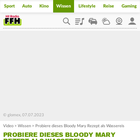
Sport
Auto
Kino
Wissen
Lifestyle
Reise
Gaming
Playlist
Staupilot
Wetter
Webcam
Mein
© glomex, 07.07.2023
Video
>
Wissen
>
Probiere dieses Bloody Mary Rezept als Wassereis
PROBIERE DIESES BLOODY MARY