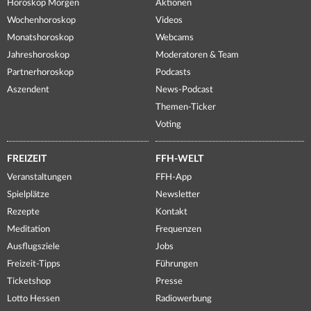
Horoskop Morgen
Aktionen
Wochenhoroskop
Videos
Monatshoroskop
Webcams
Jahreshoroskop
Moderatoren & Team
Partnerhoroskop
Podcasts
Aszendent
News-Podcast
Themen-Ticker
Voting
FREIZEIT
FFH-WELT
Veranstaltungen
FFH-App
Spielplätze
Newsletter
Rezepte
Kontakt
Meditation
Frequenzen
Ausflugsziele
Jobs
Freizeit-Tipps
Führungen
Ticketshop
Presse
Lotto Hessen
Radiowerbung