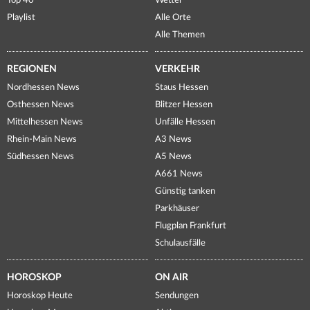
Top 40
Wetter
Playlist
Alle Orte
Alle Themen
REGIONEN
VERKEHR
Nordhessen News
Staus Hessen
Osthessen News
Blitzer Hessen
Mittelhessen News
Unfälle Hessen
Rhein-Main News
A3 News
Südhessen News
A5 News
A661 News
Günstig tanken
Parkhäuser
Flugplan Frankfurt
Schulausfälle
HOROSKOP
ON AIR
Horoskop Heute
Sendungen