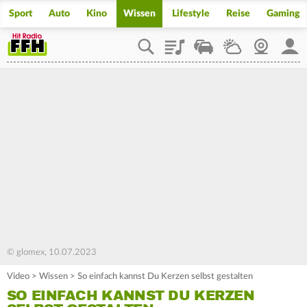
Sport
Auto
Kino
Wissen
Lifestyle
Reise
Gaming
Playlist
Staupilot
Wetter
Webcam
Mein
© glomex, 10.07.2023
Video
>
Wissen
>
So einfach kannst Du Kerzen selbst gestalten
SO EINFACH KANNST DU KERZEN