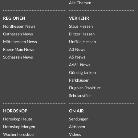
Alle Themen
REGIONEN
VERKEHR
Nordhessen News
Staus Hessen
Osthessen News
Blitzer Hessen
Mittelhessen News
Unfälle Hessen
Rhein-Main News
A3 News
Südhessen News
A5 News
A661 News
Günstig tanken
Parkhäuser
Flugplan Frankfurt
Schulausfälle
HOROSKOP
ON AIR
Horoskop Heute
Sendungen
Horoskop Morgen
Aktionen
Wochenhoroskop
Videos