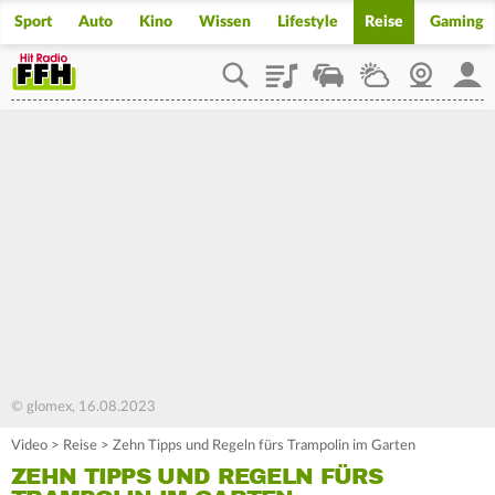
Sport
Auto
Kino
Wissen
Lifestyle
Reise
Gaming
Playlist
Staupilot
Wetter
Webcam
Mein
© glomex, 16.08.2023
Video
>
Reise
>
Zehn Tipps und Regeln fürs Trampolin im Garten
ZEHN TIPPS UND REGELN FÜRS