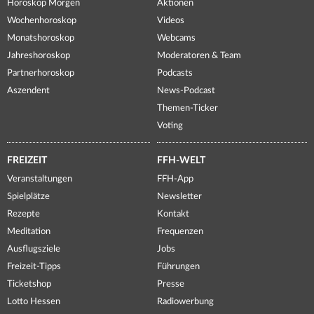
Horoskop Morgen
Aktionen
Wochenhoroskop
Videos
Monatshoroskop
Webcams
Jahreshoroskop
Moderatoren & Team
Partnerhoroskop
Podcasts
Aszendent
News-Podcast
Themen-Ticker
Voting
FREIZEIT
FFH-WELT
Veranstaltungen
FFH-App
Spielplätze
Newsletter
Rezepte
Kontakt
Meditation
Frequenzen
Ausflugsziele
Jobs
Freizeit-Tipps
Führungen
Ticketshop
Presse
Lotto Hessen
Radiowerbung