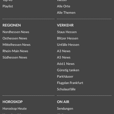
Top 40
Wetter
Playlist
Alle Orte
Alle Themen
REGIONEN
VERKEHR
Nordhessen News
Staus Hessen
Osthessen News
Blitzer Hessen
Mittelhessen News
Unfälle Hessen
Rhein-Main News
A3 News
Südhessen News
A5 News
A661 News
Günstig tanken
Parkhäuser
Flugplan Frankfurt
Schulausfälle
HOROSKOP
ON AIR
Horoskop Heute
Sendungen