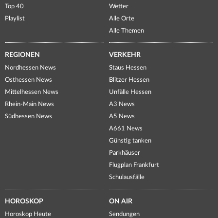
Top 40
Wetter
Playlist
Alle Orte
Alle Themen
REGIONEN
VERKEHR
Nordhessen News
Staus Hessen
Osthessen News
Blitzer Hessen
Mittelhessen News
Unfälle Hessen
Rhein-Main News
A3 News
Südhessen News
A5 News
A661 News
Günstig tanken
Parkhäuser
Flugplan Frankfurt
Schulausfälle
HOROSKOP
ON AIR
Horoskop Heute
Sendungen