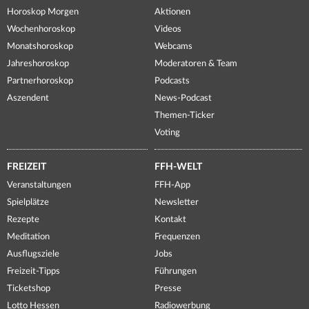
Horoskop Morgen
Aktionen
Wochenhoroskop
Videos
Monatshoroskop
Webcams
Jahreshoroskop
Moderatoren & Team
Partnerhoroskop
Podcasts
Aszendent
News-Podcast
Themen-Ticker
Voting
FREIZEIT
FFH-WELT
Veranstaltungen
FFH-App
Spielplätze
Newsletter
Rezepte
Kontakt
Meditation
Frequenzen
Ausflugsziele
Jobs
Freizeit-Tipps
Führungen
Ticketshop
Presse
Lotto Hessen
Radiowerbung