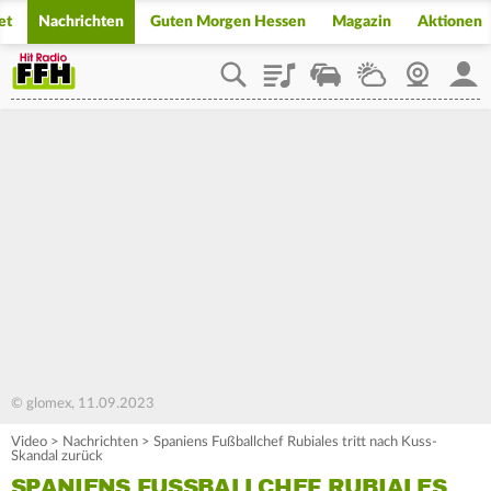
et
Nachrichten
Guten Morgen Hessen
Magazin
Aktionen
Playlist
Staupilot
Wetter
Webcam
Mein
© glomex, 11.09.2023
Video
>
Nachrichten
>
Spaniens Fußballchef Rubiales tritt nach Kuss-
Skandal zurück
SPANIENS FUSSBALLCHEF RUBIALES T