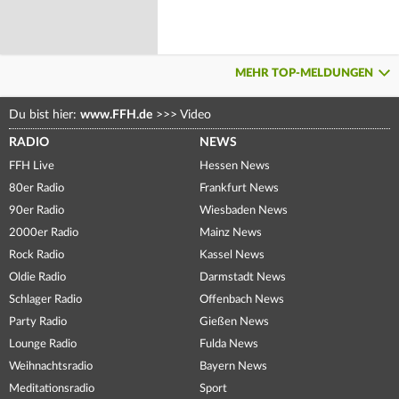
MEHR TOP-MELDUNGEN
Du bist hier:
www.FFH.de
>>>
Video
RADIO
NEWS
FFH Live
Hessen News
80er Radio
Frankfurt News
90er Radio
Wiesbaden News
2000er Radio
Mainz News
Rock Radio
Kassel News
Oldie Radio
Darmstadt News
Schlager Radio
Offenbach News
Party Radio
Gießen News
Lounge Radio
Fulda News
Weihnachtsradio
Bayern News
Meditationsradio
Sport