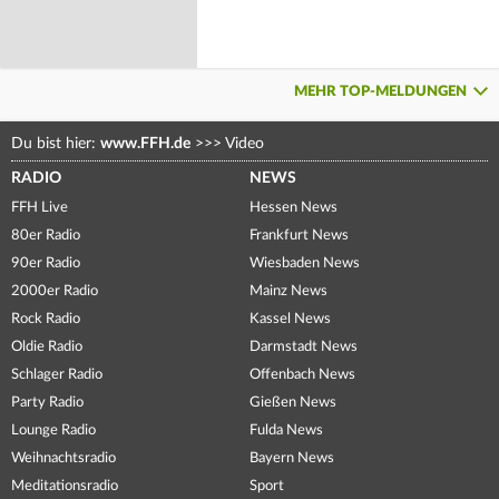
MEHR TOP-MELDUNGEN
Du bist hier:
www.FFH.de
>>>
Video
RADIO
NEWS
FFH Live
Hessen News
80er Radio
Frankfurt News
90er Radio
Wiesbaden News
2000er Radio
Mainz News
Rock Radio
Kassel News
Oldie Radio
Darmstadt News
Schlager Radio
Offenbach News
Party Radio
Gießen News
Lounge Radio
Fulda News
Weihnachtsradio
Bayern News
Meditationsradio
Sport