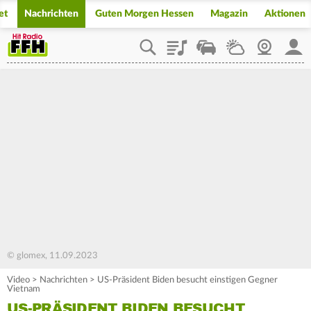
et
Nachrichten
Guten Morgen Hessen
Magazin
Aktionen
Playlist
Staupilot
Wetter
Webcam
Mein
© glomex, 11.09.2023
Video
>
Nachrichten
>
US-Präsident Biden besucht einstigen Gegner
Vietnam
US-PRÄSIDENT BIDEN BESUCHT