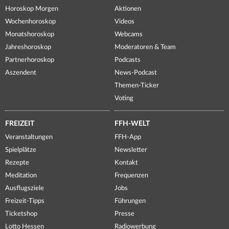
Horoskop Morgen
Aktionen
Wochenhoroskop
Videos
Monatshoroskop
Webcams
Jahreshoroskop
Moderatoren & Team
Partnerhoroskop
Podcasts
Aszendent
News-Podcast
Themen-Ticker
Voting
FREIZEIT
FFH-WELT
Veranstaltungen
FFH-App
Spielplätze
Newsletter
Rezepte
Kontakt
Meditation
Frequenzen
Ausflugsziele
Jobs
Freizeit-Tipps
Führungen
Ticketshop
Presse
Lotto Hessen
Radiowerbung