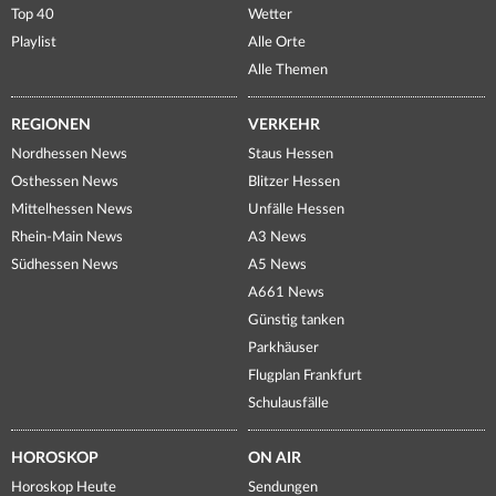
Top 40
Wetter
Playlist
Alle Orte
Alle Themen
REGIONEN
VERKEHR
Nordhessen News
Staus Hessen
Osthessen News
Blitzer Hessen
Mittelhessen News
Unfälle Hessen
Rhein-Main News
A3 News
Südhessen News
A5 News
A661 News
Günstig tanken
Parkhäuser
Flugplan Frankfurt
Schulausfälle
HOROSKOP
ON AIR
Horoskop Heute
Sendungen