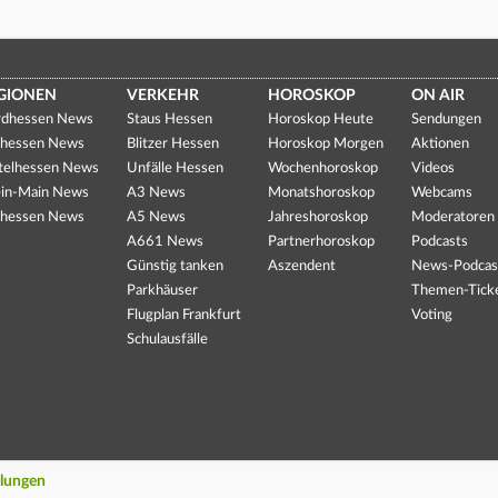
GIONEN
VERKEHR
HOROSKOP
ON AIR
dhessen News
Staus Hessen
Horoskop Heute
Sendungen
hessen News
Blitzer Hessen
Horoskop Morgen
Aktionen
telhessen News
Unfälle Hessen
Wochenhoroskop
Videos
in-Main News
A3 News
Monatshoroskop
Webcams
hessen News
A5 News
Jahreshoroskop
Moderatoren
A661 News
Partnerhoroskop
Podcasts
Günstig tanken
Aszendent
News-Podcas
Parkhäuser
Themen-Tick
Flugplan Frankfurt
Voting
Schulausfälle
llungen