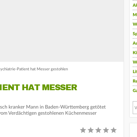
A
Mu
Wi
Sp
A
K
W
sychiatrie-Patient hat Messer gestohlen
Li
Re
IENT HAT MESSER
G
chisch kranker Mann in Baden-Württemberg getötet
or vom Verdächtigen gestohlenen Küchenmesser