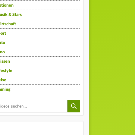
ktionen
sik & Stars
rtschaft
ort
uto
ino
issen
festyle
ise
aming