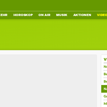
KEHR
HOROSKOP
ON AIR
MUSIK
AKTIONEN
VIDE
V
N
Be
B
N
G
M