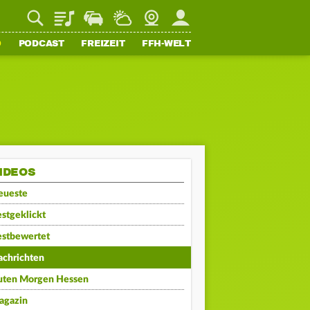
Playlist
Staupilot
Wetter
Webcam
Mein FFH
O
PODCAST
FREIZEIT
FFH-WELT
IDEOS
eueste
stgeklickt
estbewertet
achrichten
uten Morgen Hessen
agazin