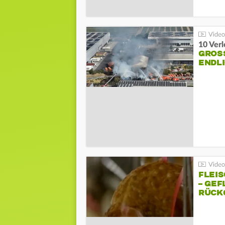
10 Ver
GROSS
NDLI
FLEI
– GEF
ÜCKG