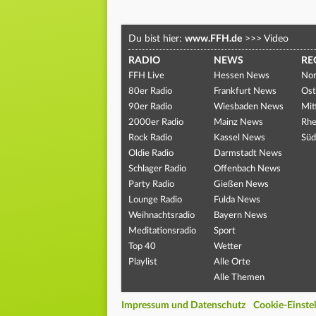
Du bist hier:
www.FFH.de
>>>
Video
RADIO
NEWS
RE
FFH Live
Hessen News
Nor
80er Radio
Frankfurt News
Ost
90er Radio
Wiesbaden News
Mit
2000er Radio
Mainz News
Rhe
Rock Radio
Kassel News
Süd
Oldie Radio
Darmstadt News
Schlager Radio
Offenbach News
Party Radio
Gießen News
Lounge Radio
Fulda News
Weihnachtsradio
Bayern News
Meditationsradio
Sport
Top 40
Wetter
Playlist
Alle Orte
Alle Themen
Impressum und Datenschutz
Cookie-Einste