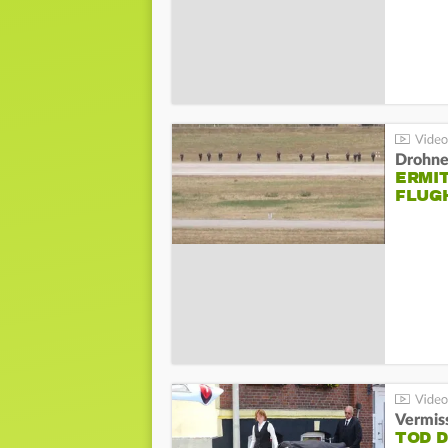
Drohnen
ERMI
FLUG
Vermis
TOD 