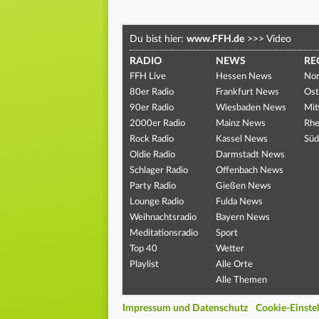
Du bist hier:
www.FFH.de
>>>
Video
RADIO
NEWS
RE
FFH Live
Hessen News
Nor
80er Radio
Frankfurt News
Ost
90er Radio
Wiesbaden News
Mit
2000er Radio
Mainz News
Rhe
Rock Radio
Kassel News
Süd
Oldie Radio
Darmstadt News
Schlager Radio
Offenbach News
Party Radio
Gießen News
Lounge Radio
Fulda News
Weihnachtsradio
Bayern News
Meditationsradio
Sport
Top 40
Wetter
Playlist
Alle Orte
Alle Themen
Impressum und Datenschutz
Cookie-Einste