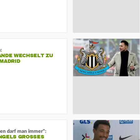
:
ANDE WECHSELT ZU
 MADRID
en darf man immer":
GELS GROSSES O