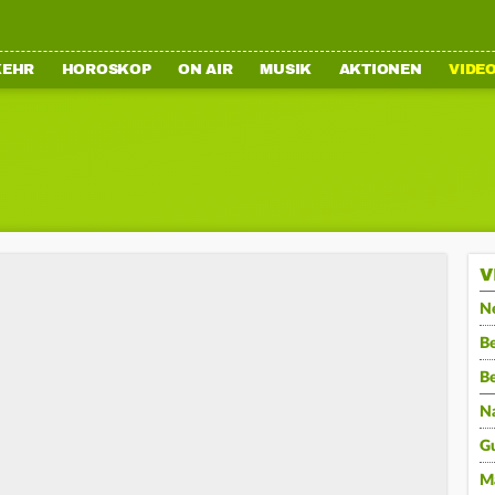
KEHR
HOROSKOP
ON AIR
MUSIK
AKTIONEN
VIDE
V
N
Be
B
N
G
M