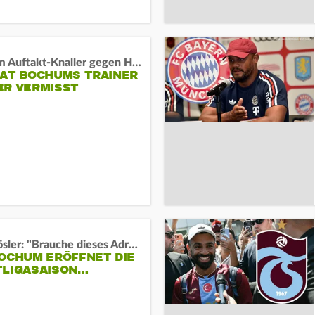
Vor dem Auftakt-Knaller gegen Hertha:
HAT BOCHUMS TRAINER
ER VERMISST
Uwe Rösler: "Brauche dieses Adrenalin"
BOCHUM ERÖFFNET DIE
TLIGASAISON…