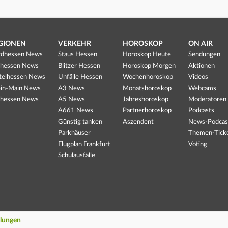
GIONEN
VERKEHR
HOROSKOP
ON AIR
dhessen News
Staus Hessen
Horoskop Heute
Sendungen
hessen News
Blitzer Hessen
Horoskop Morgen
Aktionen
telhessen News
Unfälle Hessen
Wochenhoroskop
Videos
in-Main News
A3 News
Monatshoroskop
Webcams
hessen News
A5 News
Jahreshoroskop
Moderatoren
A661 News
Partnerhoroskop
Podcasts
Günstig tanken
Aszendent
News-Podcas
Parkhäuser
Themen-Tick
Flugplan Frankfurt
Voting
Schulausfälle
llungen