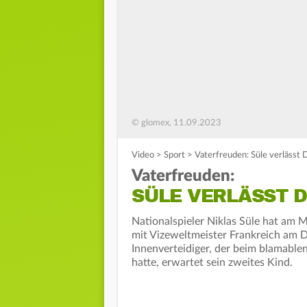
© glomex, 11.09.2023
Video
>
Sport
>
Vaterfreuden: Süle verlässt
Vaterfreuden:
SÜLE VERLÄSST 
Nationalspieler Niklas Süle hat am
mit Vizeweltmeister Frankreich am Di
Innenverteidiger, der beim blamablen
hatte, erwartet sein zweites Kind.