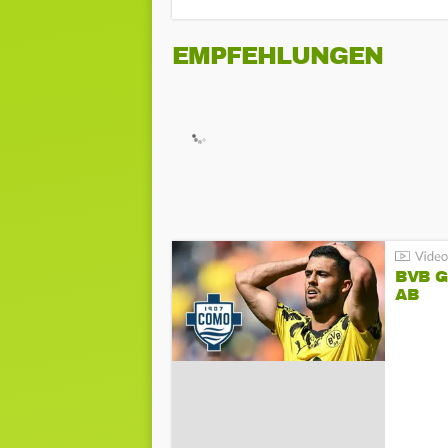
EMPFEHLUNGEN
BVB 
AB