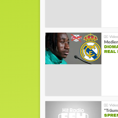
Medien
DIOM
REAL
"Träum
SPREN