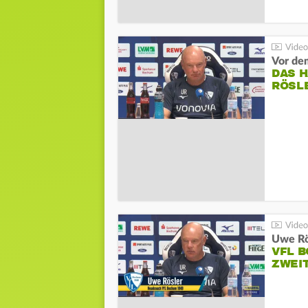
DAS 
RÖSL
VFL 
ZWEI