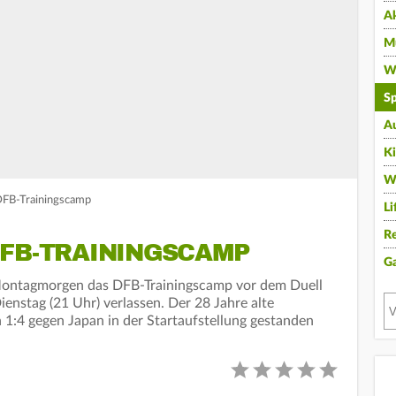
A
Mu
Wi
Sp
A
K
W
 DFB-Trainingscamp
Li
Re
DFB-TRAININGSCAMP
G
 Montagmorgen das DFB-Trainingscamp vor dem Duell
enstag (21 Uhr) verlassen. Der 28 Jahre alte
 1:4 gegen Japan in der Startaufstellung gestanden