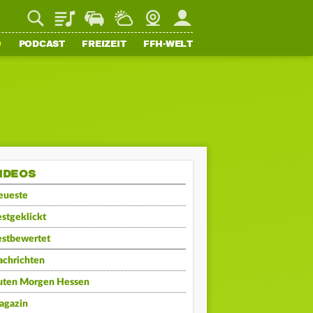
Playlist
Staupilot
Wetter
Webcam
Mein FFH
O
PODCAST
FREIZEIT
FFH-WELT
IDEOS
eueste
stgeklickt
estbewertet
achrichten
uten Morgen Hessen
agazin