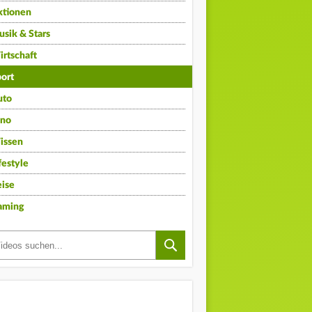
ktionen
sik & Stars
rtschaft
ort
uto
ino
issen
festyle
ise
aming