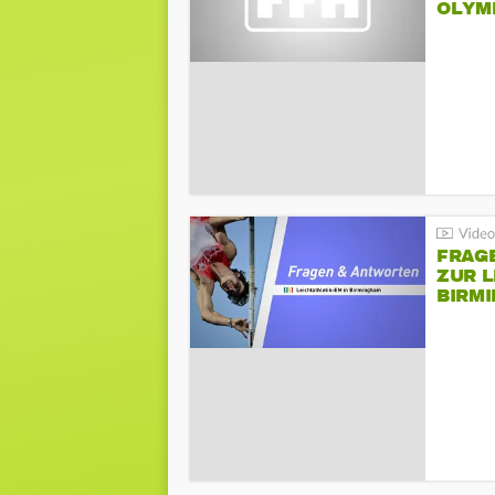
LYMPI
FRAG
ZUR L
BIRM