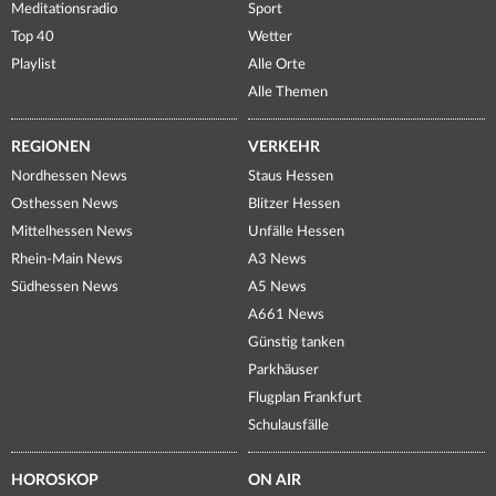
Meditationsradio
Sport
Top 40
Wetter
Playlist
Alle Orte
Alle Themen
REGIONEN
VERKEHR
Nordhessen News
Staus Hessen
Osthessen News
Blitzer Hessen
Mittelhessen News
Unfälle Hessen
Rhein-Main News
A3 News
Südhessen News
A5 News
A661 News
Günstig tanken
Parkhäuser
Flugplan Frankfurt
Schulausfälle
HOROSKOP
ON AIR