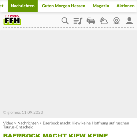
et
Nachrichten
Guten Morgen Hessen
Magazin
Aktionen
Playlist
Staupilot
Wetter
Webcam
Mein
© glomex, 11.09.2023
Video
>
Nachrichten
>
Baerbock macht Kiew keine Hoffnung auf raschen
Taurus-Entscheid
BAERBOCK MACHT KIEW KEINE