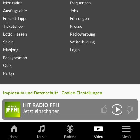
Meditation
Frequenzen
Ausflugsziele
Jobs
Freizeit-Tipps
Führungen
Ticketshop
Presse
Lotto Hessen
Radiowerbung
Spiele
Weiterbildung
Mahjong
Login
Backgammon
Quiz
Partys
Impressum und Datenschutz
Cookie-Einstellungen
HIT RADIO FFH
Jetzt einschalten
Home
Musik
Podcast
Video
Menü