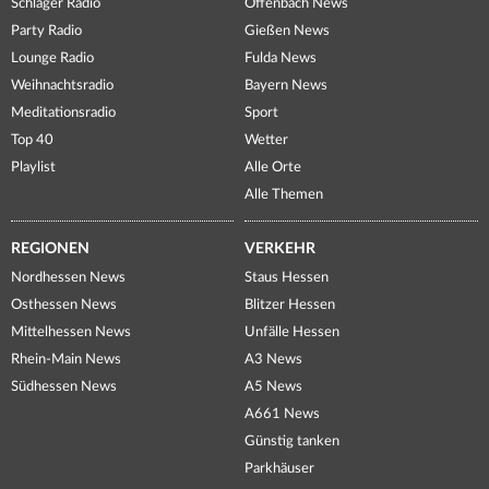
Schlager Radio
Offenbach News
Party Radio
Gießen News
Lounge Radio
Fulda News
Weihnachtsradio
Bayern News
Meditationsradio
Sport
Top 40
Wetter
Playlist
Alle Orte
Alle Themen
REGIONEN
VERKEHR
Nordhessen News
Staus Hessen
Osthessen News
Blitzer Hessen
Mittelhessen News
Unfälle Hessen
Rhein-Main News
A3 News
Südhessen News
A5 News
A661 News
Günstig tanken
Parkhäuser