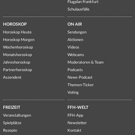
Flugplan Frankfurt
Schulausfälle
HOROSKOP
ON AIR
Horoskop Heute
Sendungen
Horoskop Morgen
Aktionen
Wochenhoroskop
Videos
Monatshoroskop
Webcams
Jahreshoroskop
Moderatoren & Team
Partnerhoroskop
Podcasts
Aszendent
News-Podcast
Themen-Ticker
Voting
FREIZEIT
FFH-WELT
Veranstaltungen
FFH-App
Spielplätze
Newsletter
Rezepte
Kontakt