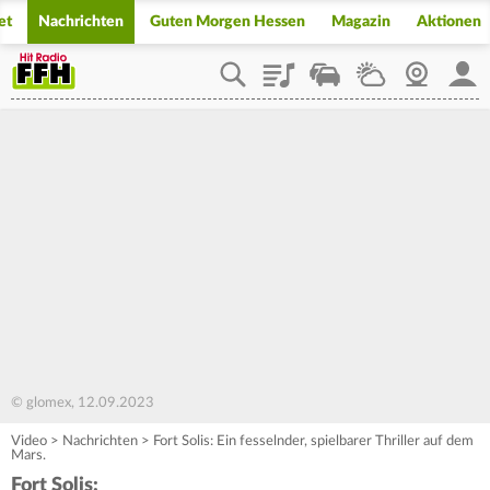
et
Nachrichten
Guten Morgen Hessen
Magazin
Aktionen
Playlist
Staupilot
Wetter
Webcam
Mein
© glomex, 12.09.2023
Video
>
Nachrichten
>
Fort Solis: Ein fesselnder, spielbarer Thriller auf dem
Mars.
Fort Solis: