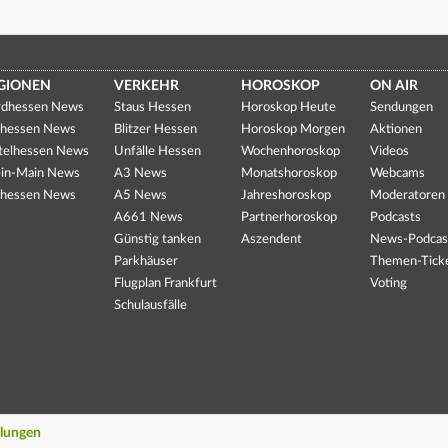
GIONEN
VERKEHR
HOROSKOP
ON AIR
dhessen News
Staus Hessen
Horoskop Heute
Sendungen
hessen News
Blitzer Hessen
Horoskop Morgen
Aktionen
telhessen News
Unfälle Hessen
Wochenhoroskop
Videos
in-Main News
A3 News
Monatshoroskop
Webcams
hessen News
A5 News
Jahreshoroskop
Moderatoren
A661 News
Partnerhoroskop
Podcasts
Günstig tanken
Aszendent
News-Podcas
Parkhäuser
Themen-Tick
Flugplan Frankfurt
Voting
Schulausfälle
llungen