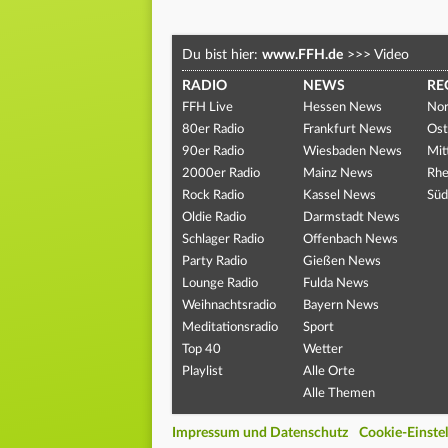
Du bist hier:
www.FFH.de
>>>
Video
RADIO
NEWS
RE
FFH Live
Hessen News
Nor
80er Radio
Frankfurt News
Ost
90er Radio
Wiesbaden News
Mit
2000er Radio
Mainz News
Rhe
Rock Radio
Kassel News
Süd
Oldie Radio
Darmstadt News
Schlager Radio
Offenbach News
Party Radio
Gießen News
Lounge Radio
Fulda News
Weihnachtsradio
Bayern News
Meditationsradio
Sport
Top 40
Wetter
Playlist
Alle Orte
Alle Themen
Impressum und Datenschutz
Cookie-Einste