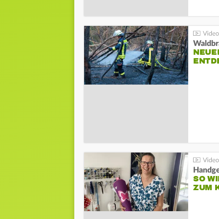
Waldbr
NEUE
ENTD
Handge
SO WI
ZUM 