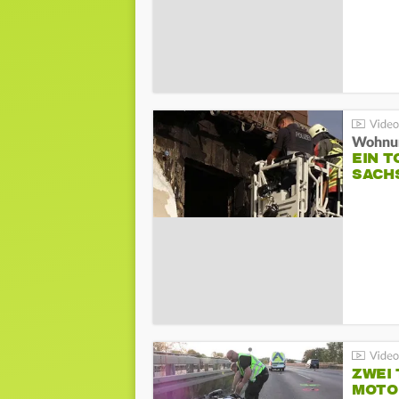
Wohnun
EIN 
SACH
ZWEI
MOTOR