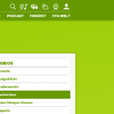
Playlist
Staupilot
Wetter
Webcam
Mein FFH
O
PODCAST
FREIZEIT
FFH-WELT
IDEOS
eueste
stgeklickt
estbewertet
achrichten
uten Morgen Hessen
agazin