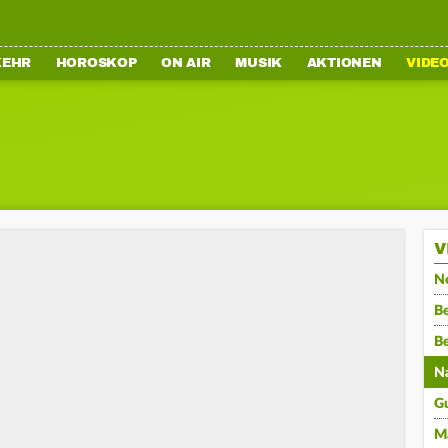
KEHR
HOROSKOP
ON AIR
MUSIK
AKTIONEN
VIDE
V
N
Be
B
N
G
M