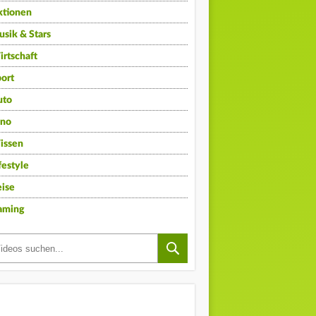
ktionen
sik & Stars
rtschaft
ort
uto
ino
issen
festyle
ise
aming