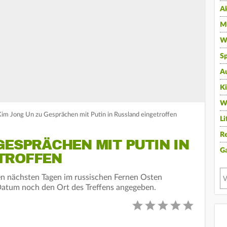
A
Mu
Wi
Sp
A
K
W
im Jong Un zu Gesprächen mit Putin in Russland eingetroffen
Li
Re
GESPRÄCHEN MIT PUTIN IN
G
TROFFEN
den nächsten Tagen im russischen Fernen Osten
Datum noch den Ort des Treffens angegeben.