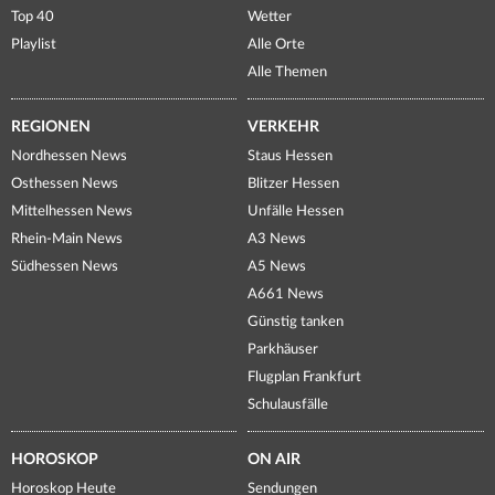
Top 40
Wetter
Playlist
Alle Orte
Alle Themen
REGIONEN
VERKEHR
Nordhessen News
Staus Hessen
Osthessen News
Blitzer Hessen
Mittelhessen News
Unfälle Hessen
Rhein-Main News
A3 News
Südhessen News
A5 News
A661 News
Günstig tanken
Parkhäuser
Flugplan Frankfurt
Schulausfälle
HOROSKOP
ON AIR
Horoskop Heute
Sendungen