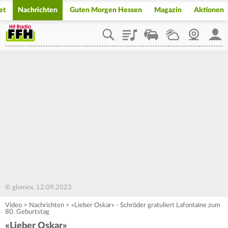
et
Nachrichten
Guten Morgen Hessen
Magazin
Aktionen
Playlist
Staupilot
Wetter
Webcam
Mein
© glomex, 12.09.2023
Video
>
Nachrichten
>
«Lieber Oskar» - Schröder gratuliert Lafontaine zum
80. Geburtstag
«Lieber Oskar»