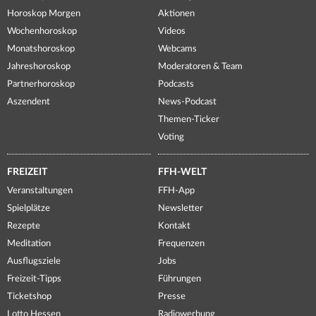
Horoskop Morgen
Aktionen
Wochenhoroskop
Videos
Monatshoroskop
Webcams
Jahreshoroskop
Moderatoren & Team
Partnerhoroskop
Podcasts
Aszendent
News-Podcast
Themen-Ticker
Voting
FREIZEIT
FFH-WELT
Veranstaltungen
FFH-App
Spielplätze
Newsletter
Rezepte
Kontakt
Meditation
Frequenzen
Ausflugsziele
Jobs
Freizeit-Tipps
Führungen
Ticketshop
Presse
Lotto Hessen
Radiowerbung