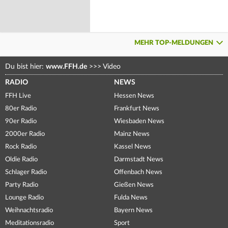
MEHR TOP-MELDUNGEN
Du bist hier:
www.FFH.de
>>>
Video
RADIO
NEWS
FFH Live
Hessen News
80er Radio
Frankfurt News
90er Radio
Wiesbaden News
2000er Radio
Mainz News
Rock Radio
Kassel News
Oldie Radio
Darmstadt News
Schlager Radio
Offenbach News
Party Radio
Gießen News
Lounge Radio
Fulda News
Weihnachtsradio
Bayern News
Meditationsradio
Sport