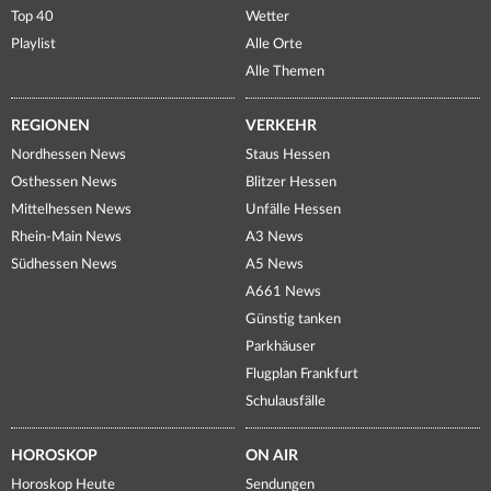
Top 40
Wetter
Playlist
Alle Orte
Alle Themen
REGIONEN
VERKEHR
Nordhessen News
Staus Hessen
Osthessen News
Blitzer Hessen
Mittelhessen News
Unfälle Hessen
Rhein-Main News
A3 News
Südhessen News
A5 News
A661 News
Günstig tanken
Parkhäuser
Flugplan Frankfurt
Schulausfälle
HOROSKOP
ON AIR
Horoskop Heute
Sendungen