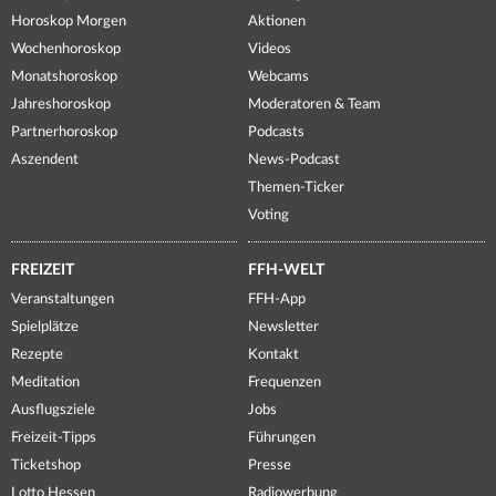
Horoskop Morgen
Aktionen
Wochenhoroskop
Videos
Monatshoroskop
Webcams
Jahreshoroskop
Moderatoren & Team
Partnerhoroskop
Podcasts
Aszendent
News-Podcast
Themen-Ticker
Voting
FREIZEIT
FFH-WELT
Veranstaltungen
FFH-App
Spielplätze
Newsletter
Rezepte
Kontakt
Meditation
Frequenzen
Ausflugsziele
Jobs
Freizeit-Tipps
Führungen
Ticketshop
Presse
Lotto Hessen
Radiowerbung