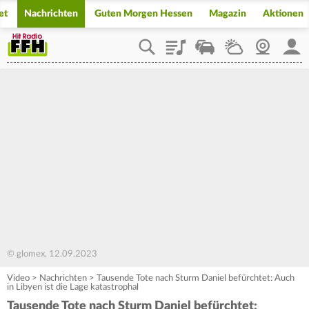
et
Nachrichten
Guten Morgen Hessen
Magazin
Aktionen
Playlist
Staupilot
Wetter
Webcam
Mein
© glomex, 12.09.2023
Video
>
Nachrichten
>
Tausende Tote nach Sturm Daniel befürchtet: Auch
in Libyen ist die Lage katastrophal
Tausende Tote nach Sturm Daniel befürchtet: