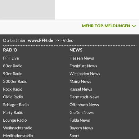
MEHR TOP-MELDUNGEN
Du bist hier:
www.FFH.de
>>>
Video
RADIO
NEWS
FFH Live
Hessen News
80er Radio
Frankfurt News
90er Radio
Wiesbaden News
2000er Radio
Mainz News
Rock Radio
Kassel News
Oldie Radio
Darmstadt News
Schlager Radio
Offenbach News
Party Radio
Gießen News
Lounge Radio
Fulda News
Weihnachtsradio
Bayern News
Meditationsradio
Sport