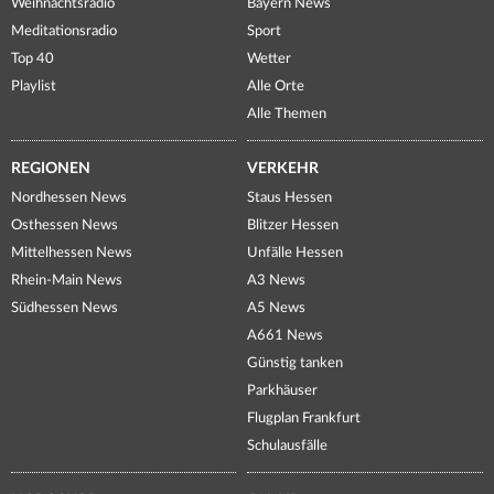
Weihnachtsradio
Bayern News
Meditationsradio
Sport
Top 40
Wetter
Playlist
Alle Orte
Alle Themen
REGIONEN
VERKEHR
Nordhessen News
Staus Hessen
Osthessen News
Blitzer Hessen
Mittelhessen News
Unfälle Hessen
Rhein-Main News
A3 News
Südhessen News
A5 News
A661 News
Günstig tanken
Parkhäuser
Flugplan Frankfurt
Schulausfälle