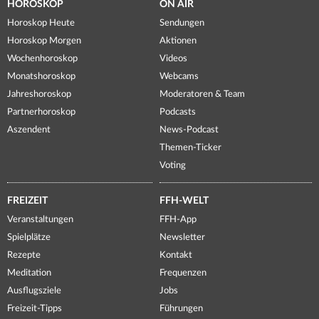
HOROSKOP
ON AIR
Horoskop Heute
Sendungen
Horoskop Morgen
Aktionen
Wochenhoroskop
Videos
Monatshoroskop
Webcams
Jahreshoroskop
Moderatoren & Team
Partnerhoroskop
Podcasts
Aszendent
News-Podcast
Themen-Ticker
Voting
FREIZEIT
FFH-WELT
Veranstaltungen
FFH-App
Spielplätze
Newsletter
Rezepte
Kontakt
Meditation
Frequenzen
Ausflugsziele
Jobs
Freizeit-Tipps
Führungen