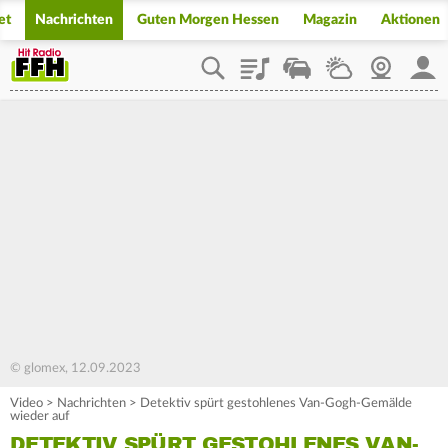
et
Nachrichten
Guten Morgen Hessen
Magazin
Aktionen
Playlist
Staupilot
Wetter
Webcam
Mein
© glomex, 12.09.2023
Video
>
Nachrichten
>
Detektiv spürt gestohlenes Van-Gogh-Gemälde
wieder auf
DETEKTIV SPÜRT GESTOHLENES VAN-