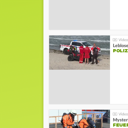
Leblos
POLIZ
Mysteri
FEUE