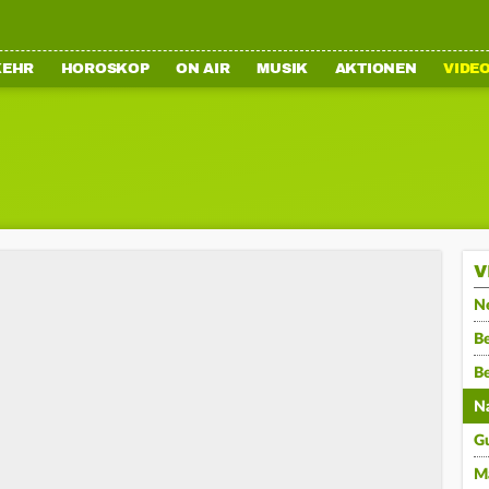
KEHR
HOROSKOP
ON AIR
MUSIK
AKTIONEN
VIDE
V
N
Be
B
N
G
M