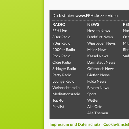
Du bist hier:
www.FFH.de
>>>
Video
RADIO
NEWS
RE
FFH Live
Hessen News
Nor
80er Radio
Frankfurt News
Ost
90er Radio
Wiesbaden News
Mit
2000er Radio
Mainz News
Rhe
Rock Radio
Kassel News
Süd
Oldie Radio
Darmstadt News
Schlager Radio
Offenbach News
Party Radio
Gießen News
Lounge Radio
Fulda News
Weihnachtsradio
Bayern News
Meditationsradio
Sport
Top 40
Wetter
Playlist
Alle Orte
Alle Themen
Impressum und Datenschutz
Cookie-Einste