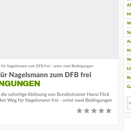
A
Mu
Wi
Sp
A
K
W
für Nagelsmann zum DFB frei - unter zwei Bedingungen
Li
ür Nagelsmann zum DFB frei
Re
INGUNGEN
G
ie sofortige Ablösung von Bundestrainer Hansi Flick
en Weg für Nagelsmann frei - unter zwei Bedingungen