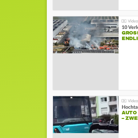
10 Ver
GROSS
NDLI
Hochta
AUTO
– ZW