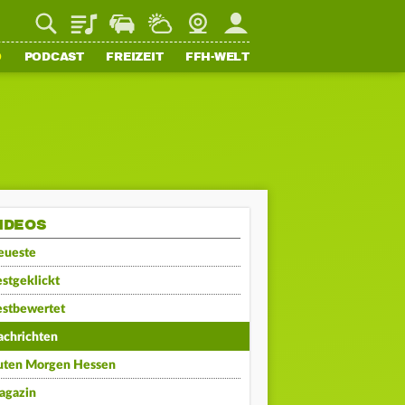
Playlist
Staupilot
Wetter
Webcam
Mein FFH
O
PODCAST
FREIZEIT
FFH-WELT
IDEOS
eueste
stgeklickt
estbewertet
achrichten
uten Morgen Hessen
agazin