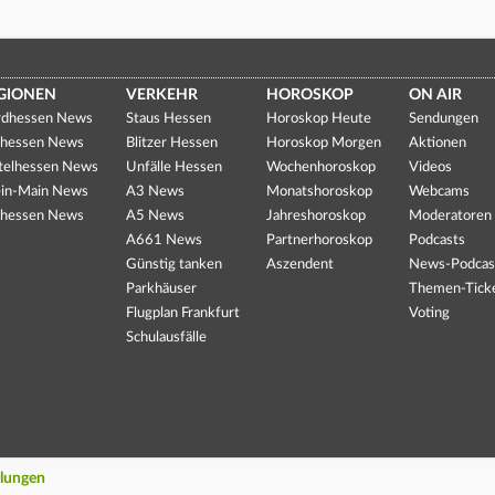
GIONEN
VERKEHR
HOROSKOP
ON AIR
dhessen News
Staus Hessen
Horoskop Heute
Sendungen
hessen News
Blitzer Hessen
Horoskop Morgen
Aktionen
telhessen News
Unfälle Hessen
Wochenhoroskop
Videos
in-Main News
A3 News
Monatshoroskop
Webcams
hessen News
A5 News
Jahreshoroskop
Moderatoren
A661 News
Partnerhoroskop
Podcasts
Günstig tanken
Aszendent
News-Podcas
Parkhäuser
Themen-Tick
Flugplan Frankfurt
Voting
Schulausfälle
llungen