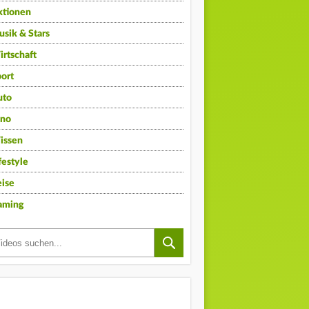
ktionen
sik & Stars
rtschaft
ort
uto
ino
issen
festyle
ise
aming