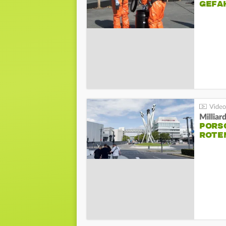
GEFA
Millia
PORSC
ROTE