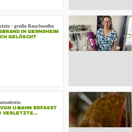
letzte - große Rauchwolke
BRAND IN GERNSHEIM E
CH GELÖSCHT
unuskreis:
 VON U-BAHN ERFASST
EI VERLETZTE…