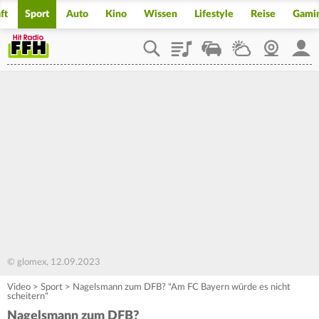
ft
Sport
Auto
Kino
Wissen
Lifestyle
Reise
Gami
Playlist
Staupilot
Wetter
Webcam
Mein
© glomex, 12.09.2023
Video
>
Sport
>
Nagelsmann zum DFB? "Am FC Bayern würde es nicht
scheitern"
Nagelsmann zum DFB?