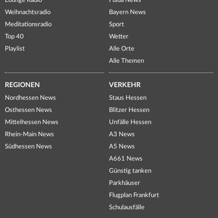
Lounge Radio
Fulda News
Weihnachtsradio
Bayern News
Meditationsradio
Sport
Top 40
Wetter
Playlist
Alle Orte
Alle Themen
REGIONEN
VERKEHR
Nordhessen News
Staus Hessen
Osthessen News
Blitzer Hessen
Mittelhessen News
Unfälle Hessen
Rhein-Main News
A3 News
Südhessen News
A5 News
A661 News
Günstig tanken
Parkhäuser
Flugplan Frankfurt
Schulausfälle