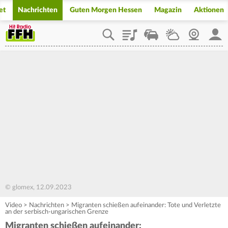
et
Nachrichten
Guten Morgen Hessen
Magazin
Aktionen
Playlist
Staupilot
Wetter
Webcam
Mein
© glomex, 12.09.2023
Video
>
Nachrichten
>
Migranten schießen aufeinander: Tote und Verletzte
an der serbisch-ungarischen Grenze
Migranten schießen aufeinander: