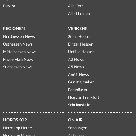
Playlist
Alle Orte
Alle Themen
REGIONEN
VERKEHR
Nordhessen News
Staus Hessen
Osthessen News
Blitzer Hessen
Mittelhessen News
Unfälle Hessen
Rhein-Main News
A3 News
Südhessen News
A5 News
A661 News
Günstig tanken
Parkhäuser
Flugplan Frankfurt
Schulausfälle
HOROSKOP
ON AIR
Horoskop Heute
Sendungen
Horoskop Morgen
Aktionen