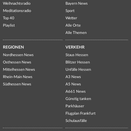
Weihnachtsradio
Bayern News
Meditationsradio
Sport
Top 40
Wetter
Playlist
Alle Orte
Alle Themen
REGIONEN
VERKEHR
Nordhessen News
Staus Hessen
Osthessen News
Blitzer Hessen
Mittelhessen News
Unfälle Hessen
Rhein-Main News
A3 News
Südhessen News
A5 News
A661 News
Günstig tanken
Parkhäuser
Flugplan Frankfurt
Schulausfälle