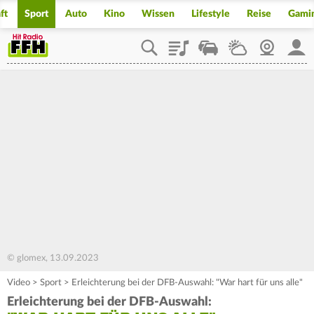
ft
Sport
Auto
Kino
Wissen
Lifestyle
Reise
Gami
Playlist
Staupilot
Wetter
Webcam
Mein
© glomex, 13.09.2023
Video
>
Sport
>
Erleichterung bei der DFB-Auswahl: "War hart für uns alle"
Erleichterung bei der DFB-Auswahl: