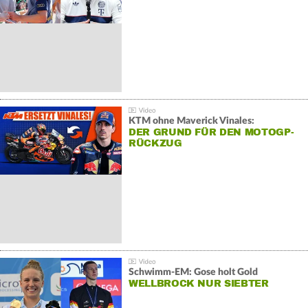
KTM ohne Maverick Vinales:
DER GRUND FÜR DEN MOTOGP-
RÜCKZUG
Schwimm-EM: Gose holt Gold
WELLBROCK NUR SIEBTER