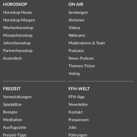
HOROSKOP
ON AIR
Horoskop Heute
Sendungen
Horoskop Morgen
Aktionen
Wochenhoroskop
Videos
Monatshoroskop
Webcams
Jahreshoroskop
Moderatoren & Team
Partnerhoroskop
Podcasts
Aszendent
News-Podcast
Themen-Ticker
Voting
FREIZEIT
FFH-WELT
Veranstaltungen
FFH-App
Spielplätze
Newsletter
Rezepte
Kontakt
Meditation
Frequenzen
Ausflugsziele
Jobs
Freizeit-Tipps
Führungen