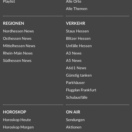
Playlist
Alle Orte
Alle Themen
REGIONEN
VERKEHR
Nordhessen News
Staus Hessen
Osthessen News
Blitzer Hessen
Mittelhessen News
Unfälle Hessen
Rhein-Main News
A3 News
Südhessen News
A5 News
A661 News
Günstig tanken
Parkhäuser
Flugplan Frankfurt
Schulausfälle
HOROSKOP
ON AIR
Horoskop Heute
Sendungen
Horoskop Morgen
Aktionen