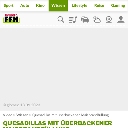
Sport
Auto
Kino
Wissen
Lifestyle
Reise
Gaming
Playlist
Staupilot
Wetter
Webcam
Mein
© glomex, 13.09.2023
Video
>
Wissen
>
Quesadillas mit überbackener Maisbrandfüllung
QUESADILLAS MIT ÜBERBACKENER