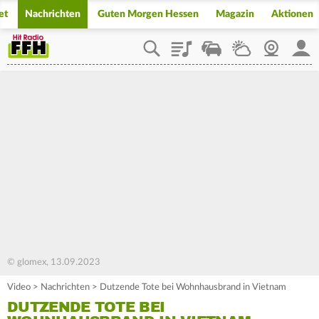
et
Nachrichten
Guten Morgen Hessen
Magazin
Aktionen
Playlist
Staupilot
Wetter
Webcam
Mein
© glomex, 13.09.2023
Video
>
Nachrichten
>
Dutzende Tote bei Wohnhausbrand in Vietnam
DUTZENDE TOTE BEI