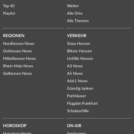
Top 40
Wetter
Playlist
Alle Orte
Alle Themen
REGIONEN
VERKEHR
Nordhessen News
Staus Hessen
Osthessen News
Blitzer Hessen
Mittelhessen News
Unfälle Hessen
Rhein-Main News
A3 News
Südhessen News
A5 News
A661 News
Günstig tanken
Parkhäuser
Flugplan Frankfurt
Schulausfälle
HOROSKOP
ON AIR
Horoskop Heute
Sendungen