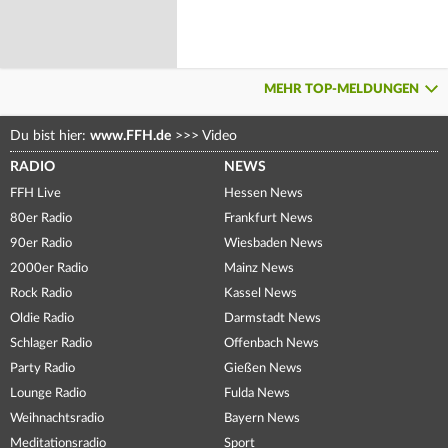
MEHR TOP-MELDUNGEN
Du bist hier:
www.FFH.de
>>>
Video
RADIO
NEWS
FFH Live
Hessen News
80er Radio
Frankfurt News
90er Radio
Wiesbaden News
2000er Radio
Mainz News
Rock Radio
Kassel News
Oldie Radio
Darmstadt News
Schlager Radio
Offenbach News
Party Radio
Gießen News
Lounge Radio
Fulda News
Weihnachtsradio
Bayern News
Meditationsradio
Sport