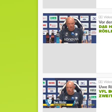
DAS 
RÖSL
VFL 
ZWEI