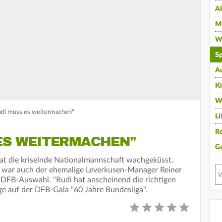
A
Mu
Wi
Sp
A
K
W
udi muss es weitermachen"
Li
Re
 ES WEITERMACHEN"
G
hat die kriselnde Nationalmannschaft wachgeküsst.
 war auch der ehemalige Leverkusen-Manager Reiner
 DFB-Auswahl. "Rudi hat anscheinend die richtigen
ge auf der DFB-Gala "60 Jahre Bundesliga".