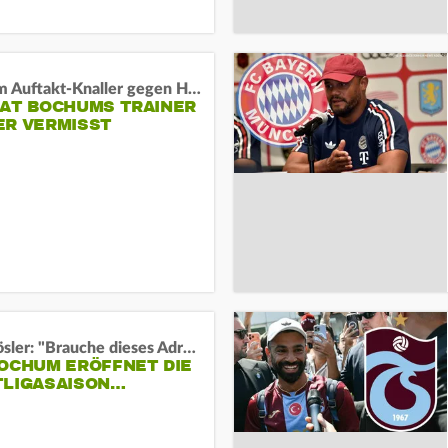
Vor dem Auftakt-Knaller gegen Hertha:
HAT BOCHUMS TRAINER
ER VERMISST
Uwe Rösler: "Brauche dieses Adrenalin"
BOCHUM ERÖFFNET DIE
TLIGASAISON…