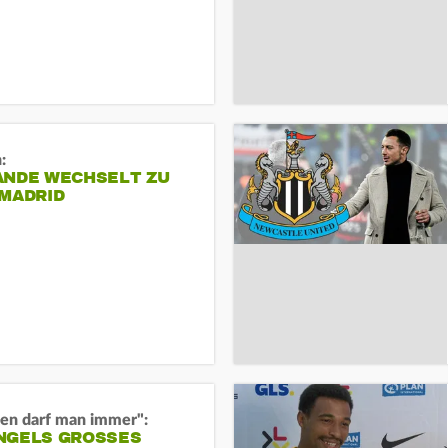
:
ANDE WECHSELT ZU
 MADRID
en darf man immer":
GELS GROSSES O