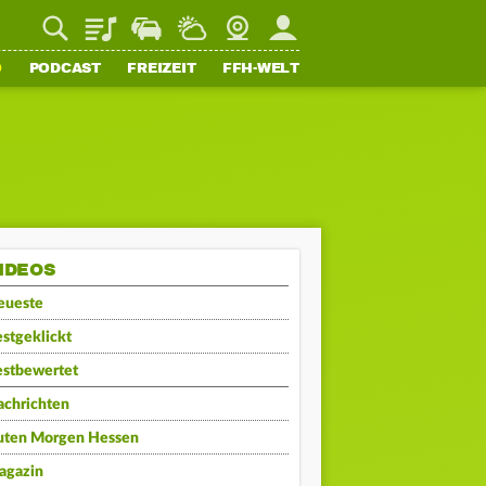
Playlist
Staupilot
Wetter
Webcam
Mein FFH
O
PODCAST
FREIZEIT
FFH-WELT
IDEOS
eueste
stgeklickt
estbewertet
achrichten
uten Morgen Hessen
agazin