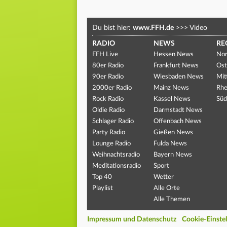
Du bist hier:
www.FFH.de
>>>
Video
RADIO
NEWS
RE
FFH Live
Hessen News
Nor
80er Radio
Frankfurt News
Ost
90er Radio
Wiesbaden News
Mit
2000er Radio
Mainz News
Rhe
Rock Radio
Kassel News
Süd
Oldie Radio
Darmstadt News
Schlager Radio
Offenbach News
Party Radio
Gießen News
Lounge Radio
Fulda News
Weihnachtsradio
Bayern News
Meditationsradio
Sport
Top 40
Wetter
Playlist
Alle Orte
Alle Themen
Impressum und Datenschutz
Cookie-Einste