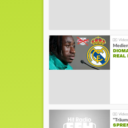
Medien
DIOM
REAL
"Träum
SPREN