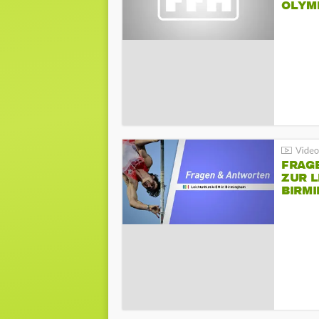
LYMPI
FRAG
ZUR L
BIRM