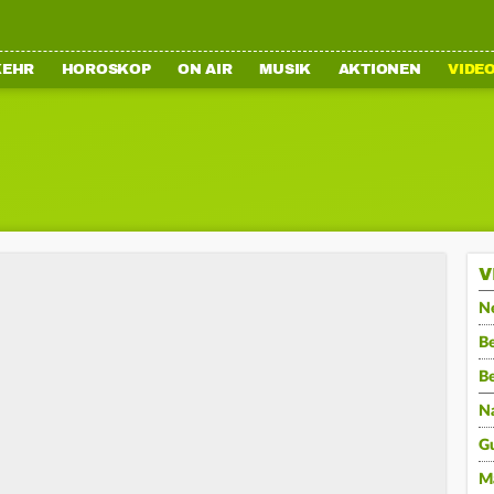
KEHR
HOROSKOP
ON AIR
MUSIK
AKTIONEN
VIDE
V
N
Be
B
N
G
M