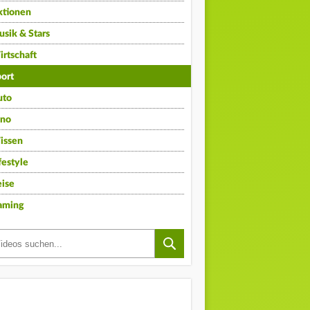
ktionen
sik & Stars
rtschaft
ort
uto
ino
issen
festyle
ise
aming