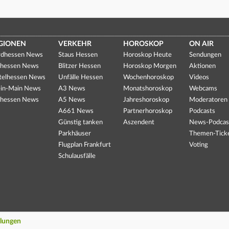
GIONEN
VERKEHR
HOROSKOP
ON AIR
dhessen News
Staus Hessen
Horoskop Heute
Sendungen
hessen News
Blitzer Hessen
Horoskop Morgen
Aktionen
telhessen News
Unfälle Hessen
Wochenhoroskop
Videos
in-Main News
A3 News
Monatshoroskop
Webcams
hessen News
A5 News
Jahreshoroskop
Moderatoren
A661 News
Partnerhoroskop
Podcasts
Günstig tanken
Aszendent
News-Podcas
Parkhäuser
Themen-Tick
Flugplan Frankfurt
Voting
Schulausfälle
llungen