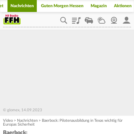
et
Nachrichten
Guten Morgen Hessen
Magazin
Aktionen
Playlist
Staupilot
Wetter
Webcam
Mein
© glomex, 14.09.2023
Video
>
Nachrichten
>
Baerbock: Pilotenausbildung in Texas wichtig für
Europas Sicherheit
Baerbock: