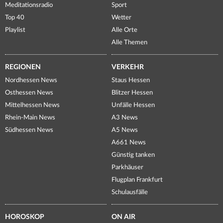
Meditationsradio
Sport
Top 40
Wetter
Playlist
Alle Orte
Alle Themen
REGIONEN
VERKEHR
Nordhessen News
Staus Hessen
Osthessen News
Blitzer Hessen
Mittelhessen News
Unfälle Hessen
Rhein-Main News
A3 News
Südhessen News
A5 News
A661 News
Günstig tanken
Parkhäuser
Flugplan Frankfurt
Schulausfälle
HOROSKOP
ON AIR