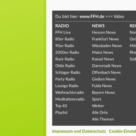
Du bist hier:
www.FFH.de
>>>
Video
RADIO
NEWS
RE
FFH Live
Hessen News
Nor
80er Radio
Frankfurt News
Ost
90er Radio
Wiesbaden News
Mit
2000er Radio
Mainz News
Rhe
Rock Radio
Kassel News
Süd
Oldie Radio
Darmstadt News
Schlager Radio
Offenbach News
Party Radio
Gießen News
Lounge Radio
Fulda News
Weihnachtsradio
Bayern News
Meditationsradio
Sport
Top 40
Wetter
Playlist
Alle Orte
Alle Themen
Impressum und Datenschutz
Cookie-Einste