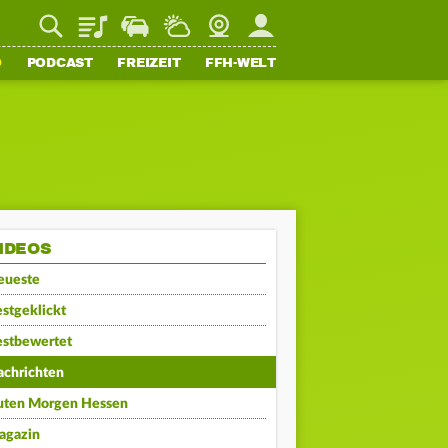
Playlist
Staupilot
Wetter
Webcam
Mein FFH
O
PODCAST
FREIZEIT
FFH-WELT
IDEOS
eueste
stgeklickt
estbewertet
achrichten
uten Morgen Hessen
agazin