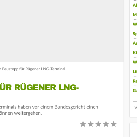
A
Mu
Wi
Sp
A
K
W
in Baustopp für Rügener LNG-Terminal
Li
Re
FÜR RÜGENER LNG-
G
erminals haben vor einem Bundesgericht einen
können weitergehen.