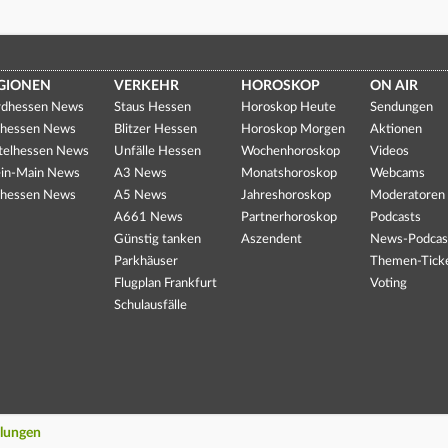
GIONEN
VERKEHR
HOROSKOP
ON AIR
dhessen News
Staus Hessen
Horoskop Heute
Sendungen
hessen News
Blitzer Hessen
Horoskop Morgen
Aktionen
telhessen News
Unfälle Hessen
Wochenhoroskop
Videos
in-Main News
A3 News
Monatshoroskop
Webcams
hessen News
A5 News
Jahreshoroskop
Moderatoren
A661 News
Partnerhoroskop
Podcasts
Günstig tanken
Aszendent
News-Podcas
Parkhäuser
Themen-Tick
Flugplan Frankfurt
Voting
Schulausfälle
llungen