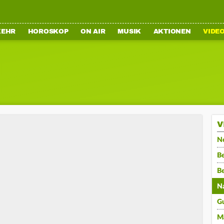
KEHR
HOROSKOP
ON AIR
MUSIK
AKTIONEN
VIDE
V
N
Be
B
N
G
M