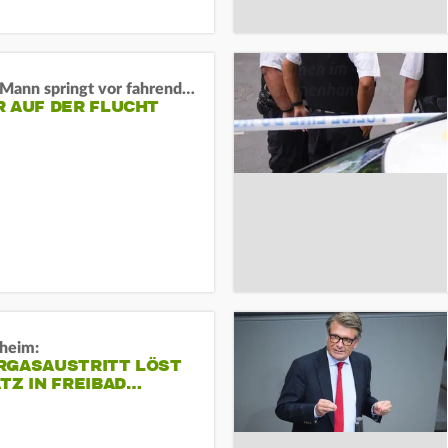
BaWü: Mann springt vor fahrendes Auto und schießt
R AUF DER FLUCHT
sheim:
RGASAUSTRITT LÖST
TZ IN FREIBAD…