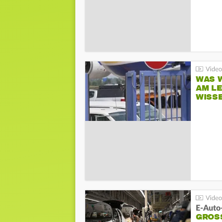
WAS W
AM L
WISS
E-Auto
GROS