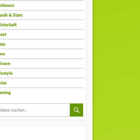
ktionen
sik & Stars
rtschaft
ort
uto
ino
issen
festyle
ise
aming