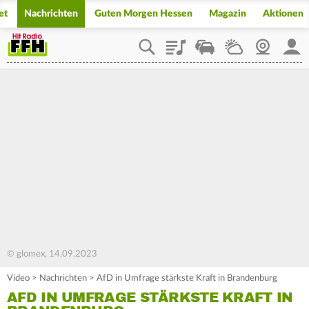
et
Nachrichten
Guten Morgen Hessen
Magazin
Aktionen
Playlist
Staupilot
Wetter
Webcam
Mein
© glomex, 14.09.2023
Video
>
Nachrichten
>
AfD in Umfrage stärkste Kraft in Brandenburg
AFD IN UMFRAGE STÄRKSTE KRAFT IN