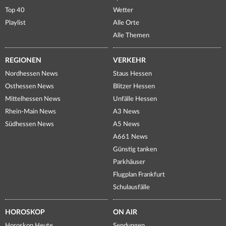
Top 40
Wetter
Playlist
Alle Orte
Alle Themen
REGIONEN
VERKEHR
Nordhessen News
Staus Hessen
Osthessen News
Blitzer Hessen
Mittelhessen News
Unfälle Hessen
Rhein-Main News
A3 News
Südhessen News
A5 News
A661 News
Günstig tanken
Parkhäuser
Flugplan Frankfurt
Schulausfälle
HOROSKOP
ON AIR
Horoskop Heute
Sendungen