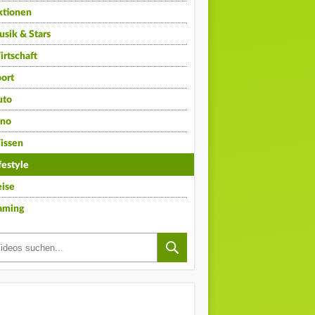
ktionen
sik & Stars
rtschaft
ort
uto
ino
issen
festyle
ise
aming