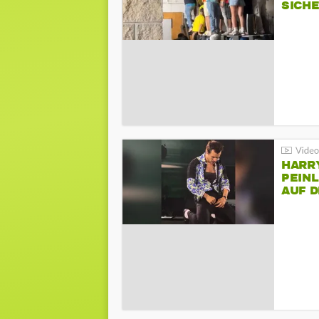
SICH
HARR
PEINL
AUF 