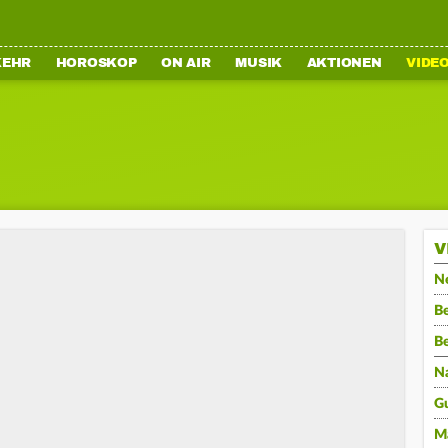
KEHR
HOROSKOP
ON AIR
MUSIK
AKTIONEN
VIDE
V
N
Be
B
N
G
M