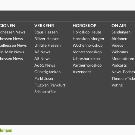
GIONEN
VERKEHR
HOROSKOP
ON AIR
dhessen News
Staus Hessen
Horoskop Heute
Sendungen
hessen News
Blitzer Hessen
Horoskop Morgen
Aktionen
telhessen News
Unfälle Hessen
Wochenhoroskop
Videos
in-Main News
A3 News
Monatshoroskop
Webcams
hessen News
A5 News
Jahreshoroskop
Moderatoren
A661 News
Partnerhoroskop
Podcasts
Günstig tanken
Aszendent
News-Podcas
Parkhäuser
Themen-Tick
Flugplan Frankfurt
Voting
Schulausfälle
llungen