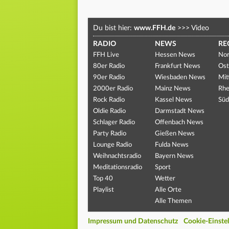
Du bist hier:
www.FFH.de
>>>
Video
RADIO
NEWS
RE
FFH Live
Hessen News
Nor
80er Radio
Frankfurt News
Ost
90er Radio
Wiesbaden News
Mit
2000er Radio
Mainz News
Rhe
Rock Radio
Kassel News
Süd
Oldie Radio
Darmstadt News
Schlager Radio
Offenbach News
Party Radio
Gießen News
Lounge Radio
Fulda News
Weihnachtsradio
Bayern News
Meditationsradio
Sport
Top 40
Wetter
Playlist
Alle Orte
Alle Themen
Impressum und Datenschutz
Cookie-Einste