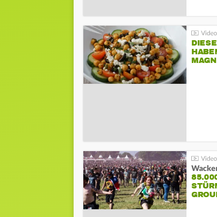
DIES
HABE
MAGN
Wacken
85.00
STÜR
GROU