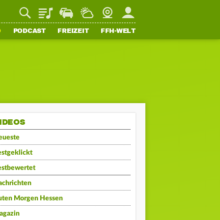
Playlist
Staupilot
Wetter
Webcam
Mein FFH
O
PODCAST
FREIZEIT
FFH-WELT
IDEOS
eueste
stgeklickt
estbewertet
achrichten
uten Morgen Hessen
agazin