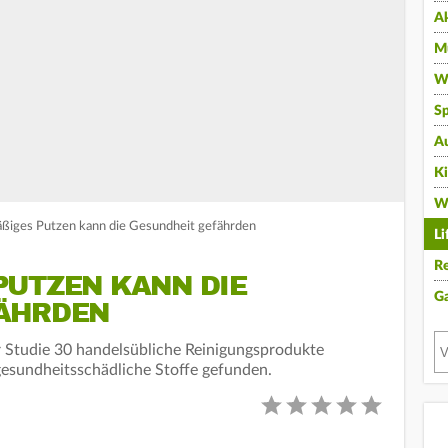
A
Mu
Wi
Sp
A
K
W
äßiges Putzen kann die Gesundheit gefährden
Li
Re
UTZEN KANN DIE G
G
HRDEN
r Studie 30 handelsübliche Reinigungsprodukte
gesundheitsschädliche Stoffe gefunden.