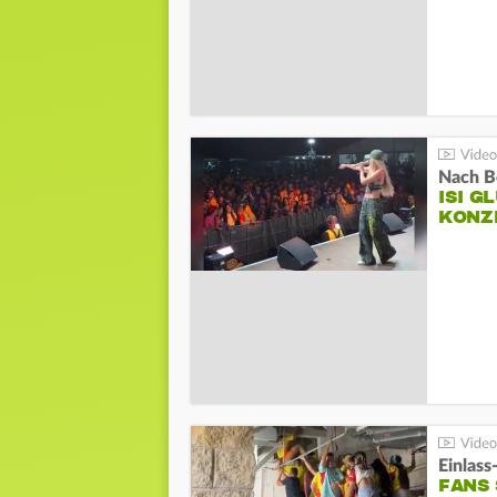
Nach B
ISI G
KONZ
Einlass
FANS