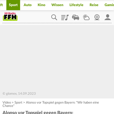
ft
Sport
Auto
Kino
Wissen
Lifestyle
Reise
Gami
Playlist
Staupilot
Wetter
Webcam
Mein
© glomex, 14.09.2023
Video
>
Sport
>
Alonso vor Topspiel gegen Bayern: "Wir haben eine
Chance"
Alonso vor Topspiel gegen Bayern: