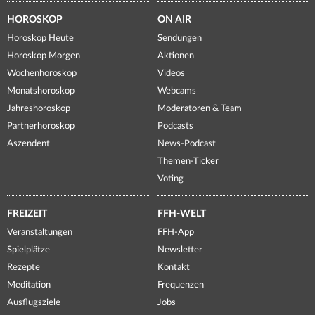
HOROSKOP
ON AIR
Horoskop Heute
Sendungen
Horoskop Morgen
Aktionen
Wochenhoroskop
Videos
Monatshoroskop
Webcams
Jahreshoroskop
Moderatoren & Team
Partnerhoroskop
Podcasts
Aszendent
News-Podcast
Themen-Ticker
Voting
FREIZEIT
FFH-WELT
Veranstaltungen
FFH-App
Spielplätze
Newsletter
Rezepte
Kontakt
Meditation
Frequenzen
Ausflugsziele
Jobs