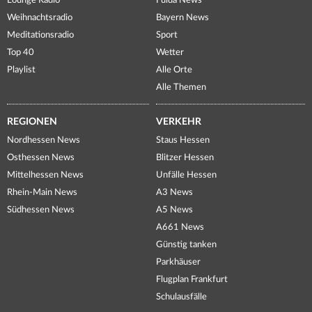
Lounge Radio
Fulda News
Weihnachtsradio
Bayern News
Meditationsradio
Sport
Top 40
Wetter
Playlist
Alle Orte
Alle Themen
REGIONEN
VERKEHR
Nordhessen News
Staus Hessen
Osthessen News
Blitzer Hessen
Mittelhessen News
Unfälle Hessen
Rhein-Main News
A3 News
Südhessen News
A5 News
A661 News
Günstig tanken
Parkhäuser
Flugplan Frankfurt
Schulausfälle