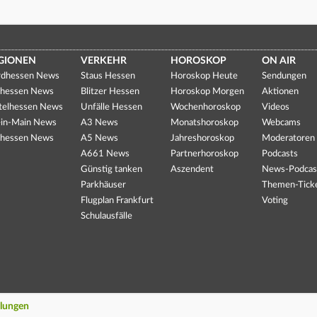
GIONEN
VERKEHR
HOROSKOP
ON AIR
dhessen News
Staus Hessen
Horoskop Heute
Sendungen
hessen News
Blitzer Hessen
Horoskop Morgen
Aktionen
telhessen News
Unfälle Hessen
Wochenhoroskop
Videos
in-Main News
A3 News
Monatshoroskop
Webcams
hessen News
A5 News
Jahreshoroskop
Moderatoren
A661 News
Partnerhoroskop
Podcasts
Günstig tanken
Aszendent
News-Podcas
Parkhäuser
Themen-Tick
Flugplan Frankfurt
Voting
Schulausfälle
llungen