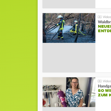
Waldbr
NEUE
ENTD
Handge
SO WI
ZUM 