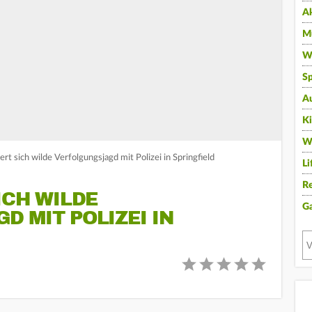
A
Mu
Wi
Sp
A
K
W
rt sich wilde Verfolgungsjagd mit Polizei in Springfield
Li
Re
ICH WILDE
G
 MIT POLIZEI IN