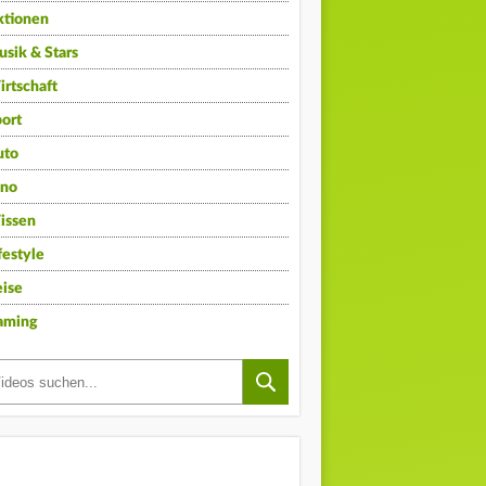
ktionen
sik & Stars
rtschaft
ort
uto
ino
issen
festyle
ise
aming