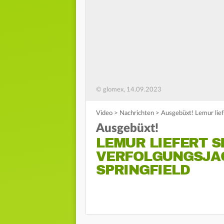
© glomex, 14.09.2023
Video
>
Nachrichten
>
Ausgebüxt! Lemur liefe
Ausgebüxt!
LEMUR LIEFERT S
VERFOLGUNGSJAGD
SPRINGFIELD