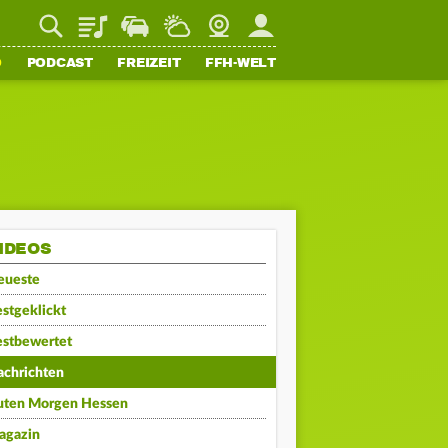
Playlist
Staupilot
Wetter
Webcam
Mein FFH
O
PODCAST
FREIZEIT
FFH-WELT
IDEOS
eueste
stgeklickt
estbewertet
achrichten
uten Morgen Hessen
agazin