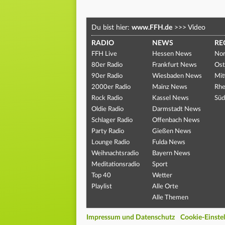
Du bist hier:
www.FFH.de
>>>
Video
RADIO
NEWS
RE
FFH Live
Hessen News
Nor
80er Radio
Frankfurt News
Ost
90er Radio
Wiesbaden News
Mit
2000er Radio
Mainz News
Rhe
Rock Radio
Kassel News
Süd
Oldie Radio
Darmstadt News
Schlager Radio
Offenbach News
Party Radio
Gießen News
Lounge Radio
Fulda News
Weihnachtsradio
Bayern News
Meditationsradio
Sport
Top 40
Wetter
Playlist
Alle Orte
Alle Themen
Impressum und Datenschutz
Cookie-Einste