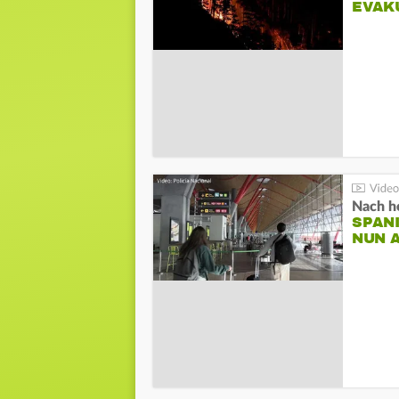
EVAK
Nach he
SPAN
NUN 