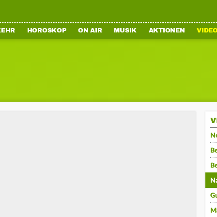
KEHR
HOROSKOP
ON AIR
MUSIK
AKTIONEN
VIDE
V
N
Be
B
N
G
M