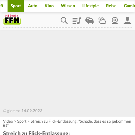
ft
Sport
Auto
Kino
Wissen
Lifestyle
Reise
Gami
Playlist
Staupilot
Wetter
Webcam
Mein
© glomex, 14.09.2023
Video
>
Sport
>
Streich zu Flick-Entlassung: "Schade, dass es so gekommen
ist"
Streich zu Flick-Entlassung: