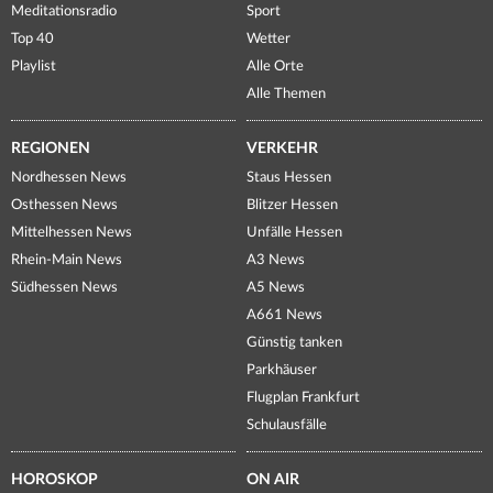
Meditationsradio
Sport
Top 40
Wetter
Playlist
Alle Orte
Alle Themen
REGIONEN
VERKEHR
Nordhessen News
Staus Hessen
Osthessen News
Blitzer Hessen
Mittelhessen News
Unfälle Hessen
Rhein-Main News
A3 News
Südhessen News
A5 News
A661 News
Günstig tanken
Parkhäuser
Flugplan Frankfurt
Schulausfälle
HOROSKOP
ON AIR