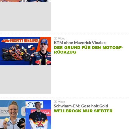
KTM ohne Maverick Vinales:
DER GRUND FÜR DEN MOTOGP-
RÜCKZUG
Schwimm-EM: Gose holt Gold
WELLBROCK NUR SIEBTER