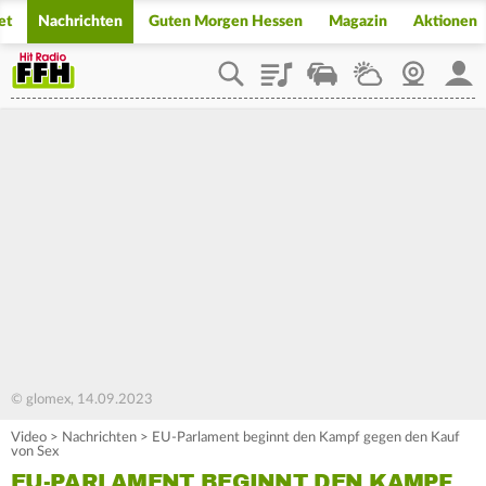
et
Nachrichten
Guten Morgen Hessen
Magazin
Aktionen
Playlist
Staupilot
Wetter
Webcam
Mein
© glomex, 14.09.2023
Video
>
Nachrichten
>
EU-Parlament beginnt den Kampf gegen den Kauf
von Sex
EU-PARLAMENT BEGINNT DEN KAMPF