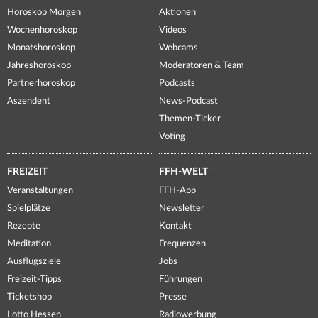
Horoskop Morgen
Aktionen
Wochenhoroskop
Videos
Monatshoroskop
Webcams
Jahreshoroskop
Moderatoren & Team
Partnerhoroskop
Podcasts
Aszendent
News-Podcast
Themen-Ticker
Voting
FREIZEIT
FFH-WELT
Veranstaltungen
FFH-App
Spielplätze
Newsletter
Rezepte
Kontakt
Meditation
Frequenzen
Ausflugsziele
Jobs
Freizeit-Tipps
Führungen
Ticketshop
Presse
Lotto Hessen
Radiowerbung