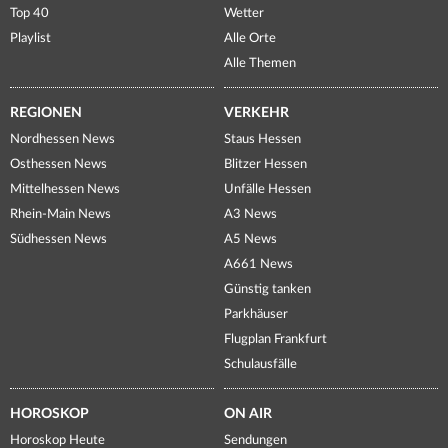
Top 40
Wetter
Playlist
Alle Orte
Alle Themen
REGIONEN
VERKEHR
Nordhessen News
Staus Hessen
Osthessen News
Blitzer Hessen
Mittelhessen News
Unfälle Hessen
Rhein-Main News
A3 News
Südhessen News
A5 News
A661 News
Günstig tanken
Parkhäuser
Flugplan Frankfurt
Schulausfälle
HOROSKOP
ON AIR
Horoskop Heute
Sendungen