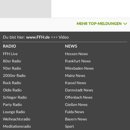
MEHR TOP-MELDUNGEN
Du bist hier:
www.FFH.de
>>>
Video
RADIO
NEWS
FFH Live
Hessen News
80er Radio
Frankfurt News
90er Radio
Wiesbaden News
2000er Radio
Mainz News
Rock Radio
Kassel News
Oldie Radio
Darmstadt News
Schlager Radio
Offenbach News
Party Radio
Gießen News
Lounge Radio
Fulda News
Weihnachtsradio
Bayern News
Meditationsradio
Sport