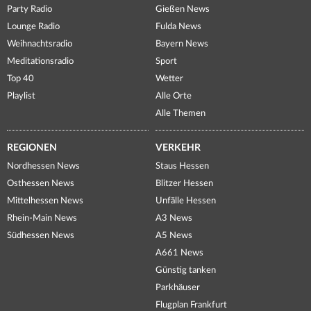
Party Radio
Gießen News
Lounge Radio
Fulda News
Weihnachtsradio
Bayern News
Meditationsradio
Sport
Top 40
Wetter
Playlist
Alle Orte
Alle Themen
REGIONEN
VERKEHR
Nordhessen News
Staus Hessen
Osthessen News
Blitzer Hessen
Mittelhessen News
Unfälle Hessen
Rhein-Main News
A3 News
Südhessen News
A5 News
A661 News
Günstig tanken
Parkhäuser
Flugplan Frankfurt