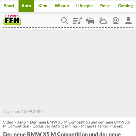
Sport
Auto
Kino
Wissen
Lifestyle
Reise
Gaming
Playlist
Staupilot
Wetter
Webcam
Mein
© glomex, 15.09.2023
Video
>
Auto
>
Der neue BMW X5 M Competition und der neue BMW X6
M Competition - Exklusiver Auftritt mit markant gesteigerter Präsenz
Der neue BMW X5 M Competition und der neue