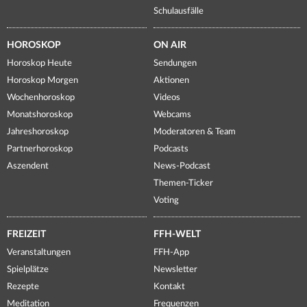
Schulausfälle
HOROSKOP
ON AIR
Horoskop Heute
Sendungen
Horoskop Morgen
Aktionen
Wochenhoroskop
Videos
Monatshoroskop
Webcams
Jahreshoroskop
Moderatoren & Team
Partnerhoroskop
Podcasts
Aszendent
News-Podcast
Themen-Ticker
Voting
FREIZEIT
FFH-WELT
Veranstaltungen
FFH-App
Spielplätze
Newsletter
Rezepte
Kontakt
Meditation
Frequenzen