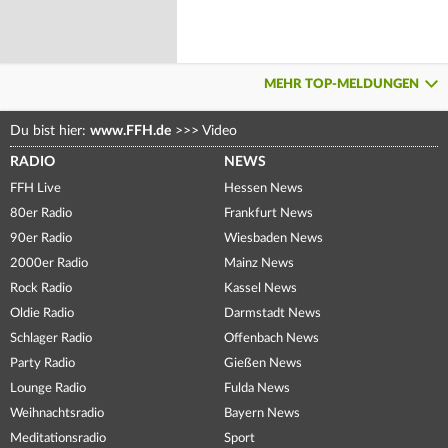
MEHR TOP-MELDUNGEN
Du bist hier:
www.FFH.de
>>>
Video
RADIO
NEWS
FFH Live
Hessen News
80er Radio
Frankfurt News
90er Radio
Wiesbaden News
2000er Radio
Mainz News
Rock Radio
Kassel News
Oldie Radio
Darmstadt News
Schlager Radio
Offenbach News
Party Radio
Gießen News
Lounge Radio
Fulda News
Weihnachtsradio
Bayern News
Meditationsradio
Sport