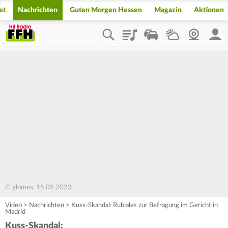
et
Nachrichten
Guten Morgen Hessen
Magazin
Aktionen
Playlist
Staupilot
Wetter
Webcam
Mein
© glomex, 15.09.2023
Video
>
Nachrichten
>
Kuss-Skandal: Rubiales zur Befragung im Gericht in
Madrid
Kuss-Skandal: