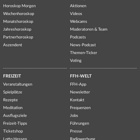
Horoskop Morgen
Aktionen
Wochenhoroskop
Videos
Monatshoroskop
Webcams
Jahreshoroskop
Moderatoren & Team
Partnerhoroskop
Podcasts
Aszendent
News-Podcast
Themen-Ticker
Voting
FREIZEIT
FFH-WELT
Veranstaltungen
FFH-App
Spielplätze
Newsletter
Rezepte
Kontakt
Meditation
Frequenzen
Ausflugsziele
Jobs
Freizeit-Tipps
Führungen
Ticketshop
Presse
Lotto Hessen
Radiowerbung