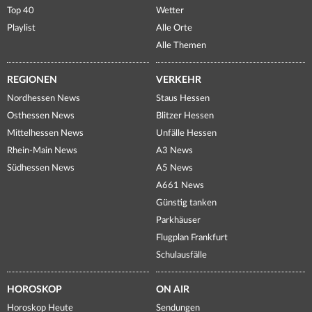
Top 40
Wetter
Playlist
Alle Orte
Alle Themen
REGIONEN
VERKEHR
Nordhessen News
Staus Hessen
Osthessen News
Blitzer Hessen
Mittelhessen News
Unfälle Hessen
Rhein-Main News
A3 News
Südhessen News
A5 News
A661 News
Günstig tanken
Parkhäuser
Flugplan Frankfurt
Schulausfälle
HOROSKOP
ON AIR
Horoskop Heute
Sendungen