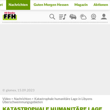
et
Nachrichten
Guten Morgen Hessen
Magazin
Aktionen
Playlist
Staupilot
Wetter
Webcam
Mein
© glomex, 15.09.2023
Video
>
Nachrichten
>
Katastrophale humanitäre Lage in Libyens
Überschwemmungsgebieten
KATASTROPHALE HUMANITÄRE LAGE