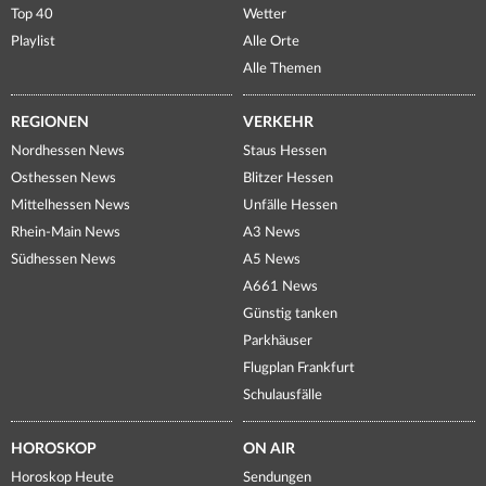
Top 40
Wetter
Playlist
Alle Orte
Alle Themen
REGIONEN
VERKEHR
Nordhessen News
Staus Hessen
Osthessen News
Blitzer Hessen
Mittelhessen News
Unfälle Hessen
Rhein-Main News
A3 News
Südhessen News
A5 News
A661 News
Günstig tanken
Parkhäuser
Flugplan Frankfurt
Schulausfälle
HOROSKOP
ON AIR
Horoskop Heute
Sendungen