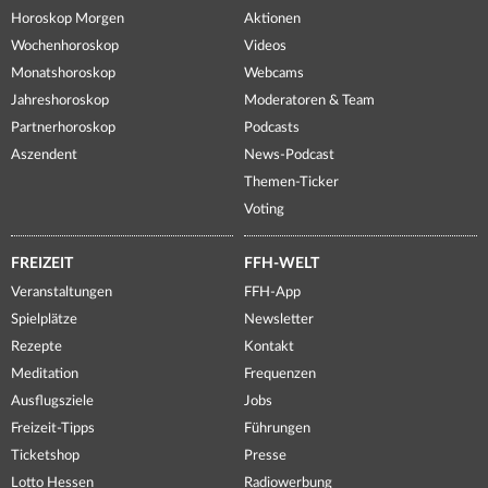
Horoskop Morgen
Aktionen
Wochenhoroskop
Videos
Monatshoroskop
Webcams
Jahreshoroskop
Moderatoren & Team
Partnerhoroskop
Podcasts
Aszendent
News-Podcast
Themen-Ticker
Voting
FREIZEIT
FFH-WELT
Veranstaltungen
FFH-App
Spielplätze
Newsletter
Rezepte
Kontakt
Meditation
Frequenzen
Ausflugsziele
Jobs
Freizeit-Tipps
Führungen
Ticketshop
Presse
Lotto Hessen
Radiowerbung