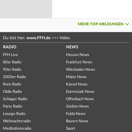
MEHR TOP-MELDUNGEN
Du bist hier:
www.FFH.de
>>>
Video
RADIO
NEWS
FFH Live
Hessen News
80er Radio
Frankfurt News
90er Radio
Wiesbaden News
2000er Radio
Mainz News
Rock Radio
Kassel News
Oldie Radio
Darmstadt News
Schlager Radio
Offenbach News
Party Radio
Gießen News
Lounge Radio
Fulda News
Weihnachtsradio
Bayern News
Meditationsradio
Sport