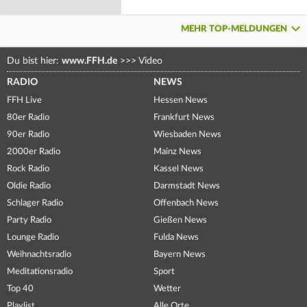
MEHR TOP-MELDUNGEN
Du bist hier:
www.FFH.de
>>>
Video
RADIO
NEWS
FFH Live
Hessen News
80er Radio
Frankfurt News
90er Radio
Wiesbaden News
2000er Radio
Mainz News
Rock Radio
Kassel News
Oldie Radio
Darmstadt News
Schlager Radio
Offenbach News
Party Radio
Gießen News
Lounge Radio
Fulda News
Weihnachtsradio
Bayern News
Meditationsradio
Sport
Top 40
Wetter
Playlist
Alle Orte