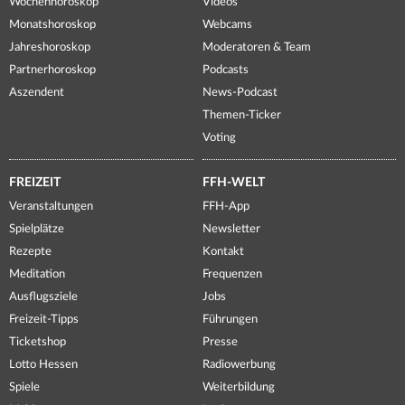
Wochenhoroskop
Videos
Monatshoroskop
Webcams
Jahreshoroskop
Moderatoren & Team
Partnerhoroskop
Podcasts
Aszendent
News-Podcast
Themen-Ticker
Voting
FREIZEIT
FFH-WELT
Veranstaltungen
FFH-App
Spielplätze
Newsletter
Rezepte
Kontakt
Meditation
Frequenzen
Ausflugsziele
Jobs
Freizeit-Tipps
Führungen
Ticketshop
Presse
Lotto Hessen
Radiowerbung
Spiele
Weiterbildung