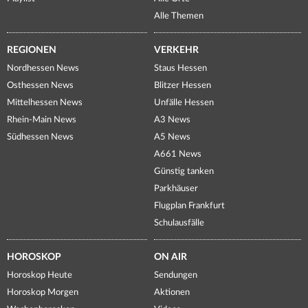
Alle Themen
REGIONEN
VERKEHR
Nordhessen News
Staus Hessen
Osthessen News
Blitzer Hessen
Mittelhessen News
Unfälle Hessen
Rhein-Main News
A3 News
Südhessen News
A5 News
A661 News
Günstig tanken
Parkhäuser
Flugplan Frankfurt
Schulausfälle
HOROSKOP
ON AIR
Horoskop Heute
Sendungen
Horoskop Morgen
Aktionen