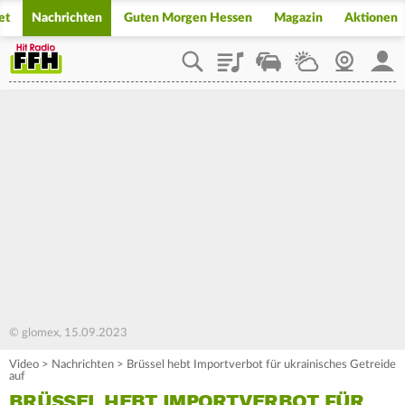
et
Nachrichten
Guten Morgen Hessen
Magazin
Aktionen
Playlist
Staupilot
Wetter
Webcam
Mein
© glomex, 15.09.2023
Video
>
Nachrichten
>
Brüssel hebt Importverbot für ukrainisches Getreide
auf
BRÜSSEL HEBT IMPORTVERBOT FÜR