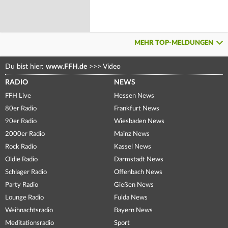
MEHR TOP-MELDUNGEN
Du bist hier:
www.FFH.de
>>>
Video
RADIO
NEWS
FFH Live
Hessen News
80er Radio
Frankfurt News
90er Radio
Wiesbaden News
2000er Radio
Mainz News
Rock Radio
Kassel News
Oldie Radio
Darmstadt News
Schlager Radio
Offenbach News
Party Radio
Gießen News
Lounge Radio
Fulda News
Weihnachtsradio
Bayern News
Meditationsradio
Sport