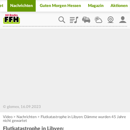
et
Nachrichten
Guten Morgen Hessen
Magazin
Aktionen
Playlist
Staupilot
Wetter
Webcam
Mein
© glomex, 16.09.2023
Video
>
Nachrichten
>
Flutkatastrophe in Libyen: Dämme wurden 45 Jahre
nicht gewartet
Flutkatastrophe in Libyen: