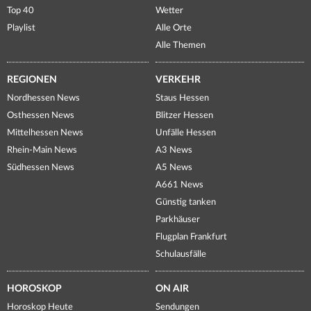
Top 40
Wetter
Playlist
Alle Orte
Alle Themen
REGIONEN
VERKEHR
Nordhessen News
Staus Hessen
Osthessen News
Blitzer Hessen
Mittelhessen News
Unfälle Hessen
Rhein-Main News
A3 News
Südhessen News
A5 News
A661 News
Günstig tanken
Parkhäuser
Flugplan Frankfurt
Schulausfälle
HOROSKOP
ON AIR
Horoskop Heute
Sendungen