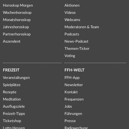
Horoskop Morgen
Aktionen
Wochenhoroskop
Videos
Monatshoroskop
Webcams
Jahreshoroskop
Moderatoren & Team
Partnerhoroskop
Podcasts
Aszendent
News-Podcast
Themen-Ticker
Voting
FREIZEIT
FFH-WELT
Veranstaltungen
FFH-App
Spielplätze
Newsletter
Rezepte
Kontakt
Meditation
Frequenzen
Ausflugsziele
Jobs
Freizeit-Tipps
Führungen
Ticketshop
Presse
Lotto Hessen
Radiowerbung