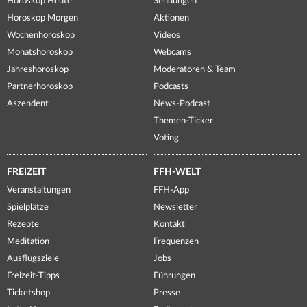
Horoskop Heute
Sendungen
Horoskop Morgen
Aktionen
Wochenhoroskop
Videos
Monatshoroskop
Webcams
Jahreshoroskop
Moderatoren & Team
Partnerhoroskop
Podcasts
Aszendent
News-Podcast
Themen-Ticker
Voting
FREIZEIT
FFH-WELT
Veranstaltungen
FFH-App
Spielplätze
Newsletter
Rezepte
Kontakt
Meditation
Frequenzen
Ausflugsziele
Jobs
Freizeit-Tipps
Führungen
Ticketshop
Presse