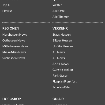
Top 40
Wetter
Playlist
Alle Orte
Alle Themen
REGIONEN
VERKEHR
Nordhessen News
Staus Hessen
Osthessen News
Blitzer Hessen
Mittelhessen News
Unfälle Hessen
Rhein-Main News
A3 News
Südhessen News
A5 News
A661 News
Günstig tanken
Parkhäuser
Flugplan Frankfurt
Schulausfälle
HOROSKOP
ON AIR