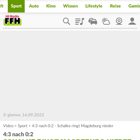
ft
Sport
Auto
Kino
Wissen
Lifestyle
Reise
Gami
Playlist
Staupilot
Wetter
Webcam
Mein
© glomex, 16.09.2023
Video
>
Sport
>
4:3 nach 0:2 - Schalke ringt Magdeburg nieder
4:3 nach 0:2