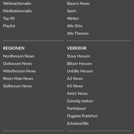
Weihnachtsradio
Bayern News
Meditationsradio
Sport
Top 40
Wetter
Playlist
Alle Orte
Alle Themen
REGIONEN
VERKEHR
Nordhessen News
Staus Hessen
Osthessen News
Blitzer Hessen
Mittelhessen News
Unfälle Hessen
Rhein-Main News
A3 News
Südhessen News
A5 News
A661 News
Günstig tanken
Parkhäuser
Flugplan Frankfurt
Schulausfälle