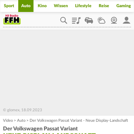
Sport
Auto
Kino
Wissen
Lifestyle
Reise
Gaming
Playlist
Staupilot
Wetter
Webcam
Mein
© glomex, 18.09.2023
Video
>
Auto
>
Der Volkswagen Passat Variant - Neue Display-Landschaft
Der Volkswagen Passat Variant