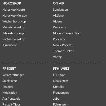
HOROSKOP
ON AIR
Horoskop Heute
Sendungen
Horoskop Morgen
Aktionen
Wochenhoroskop
Videos
Monatshoroskop
Webcams
Jahreshoroskop
Moderatoren & Team
Partnerhoroskop
Podcasts
Aszendent
News-Podcast
Themen-Ticker
Voting
FREIZEIT
FFH-WELT
Veranstaltungen
FFH-App
Spielplätze
Newsletter
Rezepte
Kontakt
Meditation
Frequenzen
Ausflugsziele
Jobs
Freizeit-Tipps
Führungen