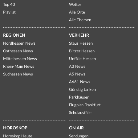
Top 40
Wetter
Playlist
Alle Orte
Alle Themen
REGIONEN
VERKEHR
Nordhessen News
Staus Hessen
Osthessen News
Blitzer Hessen
Mittelhessen News
Unfälle Hessen
Rhein-Main News
A3 News
Südhessen News
A5 News
A661 News
Günstig tanken
Parkhäuser
Flugplan Frankfurt
Schulausfälle
HOROSKOP
ON AIR
Horoskop Heute
Sendungen