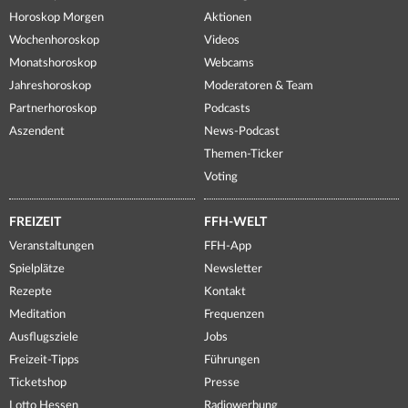
Horoskop Morgen
Aktionen
Wochenhoroskop
Videos
Monatshoroskop
Webcams
Jahreshoroskop
Moderatoren & Team
Partnerhoroskop
Podcasts
Aszendent
News-Podcast
Themen-Ticker
Voting
FREIZEIT
FFH-WELT
Veranstaltungen
FFH-App
Spielplätze
Newsletter
Rezepte
Kontakt
Meditation
Frequenzen
Ausflugsziele
Jobs
Freizeit-Tipps
Führungen
Ticketshop
Presse
Lotto Hessen
Radiowerbung