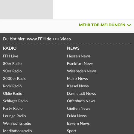
MEHR TOP-MELDUNGEN
Du bist hier:
www.FFH.de
>>>
Video
RADIO
NEWS
FFH Live
Hessen News
80er Radio
Frankfurt News
90er Radio
Wiesbaden News
2000er Radio
Mainz News
Rock Radio
Kassel News
Oldie Radio
Darmstadt News
Schlager Radio
Offenbach News
Party Radio
Gießen News
Lounge Radio
Fulda News
Weihnachtsradio
Bayern News
Meditationsradio
Sport