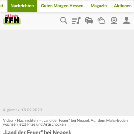
et
Nachrichten
Guten Morgen Hessen
Magazin
Aktionen
Playlist
Staupilot
Wetter
Webcam
Mein
© glomex, 18.09.2023
Video
>
Nachrichten
>
„Land der Feuer“ bei Neapel: Auf dem Mafia-Boden
wachsen jetzt Pilze und Artischocken
„Land der Feuer“ bei Neapel: