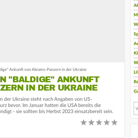
A
Mu
Wi
Sp
A
K
W
dige" Ankunft von Abrams-Panzern in der Ukraine
Li
N "BALDIGE" ANKUNFT
Re
ZERN IN DER UKRAINE
G
n der Ukraine steht nach Angaben von US-
urz bevor. Im Januar hatten die USA bereits die
igt - sie sollten bis Herbst 2023 einsatzbereit sein.