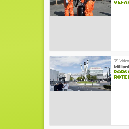
GEFA
Millia
PORSC
ROTE