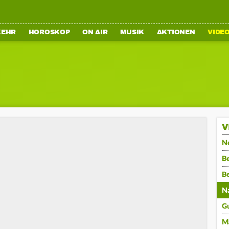
KEHR
HOROSKOP
ON AIR
MUSIK
AKTIONEN
VIDE
V
N
Be
B
N
G
M