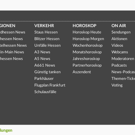
GIONEN
VERKEHR
HOROSKOP
ON AIR
dhessen News
Staus Hessen
Horoskop Heute
Sendungen
hessen News
Blitzer Hessen
Horoskop Morgen
Aktionen
telhessen News
Unfälle Hessen
Wochenhoroskop
Videos
in-Main News
A3 News
Monatshoroskop
Webcams
hessen News
A5 News
Jahreshoroskop
Moderatoren
A661 News
Partnerhoroskop
Podcasts
Günstig tanken
Aszendent
News-Podcas
Parkhäuser
Themen-Tick
Flugplan Frankfurt
Voting
Schulausfälle
llungen