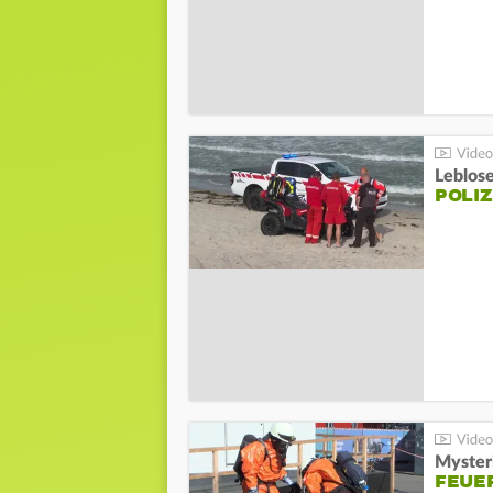
Leblos
POLIZ
Mysteri
FEUE