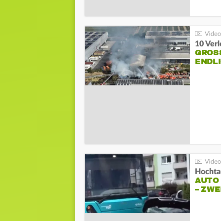
10 Ver
GROSS
NDLI
Hochta
AUTO
– ZW