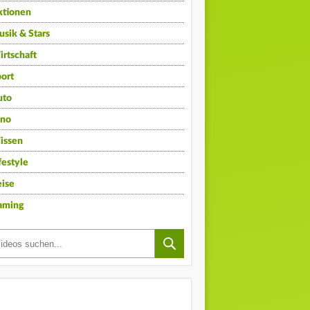
ktionen
sik & Stars
rtschaft
ort
uto
ino
issen
festyle
ise
aming