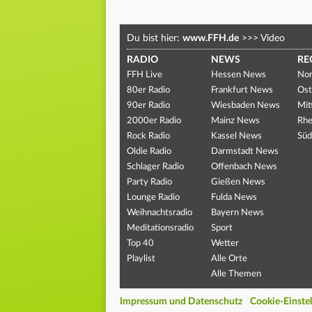
Du bist hier:
www.FFH.de
>>>
Video
RADIO
NEWS
RE
FFH Live
Hessen News
Nor
80er Radio
Frankfurt News
Ost
90er Radio
Wiesbaden News
Mit
2000er Radio
Mainz News
Rhe
Rock Radio
Kassel News
Süd
Oldie Radio
Darmstadt News
Schlager Radio
Offenbach News
Party Radio
Gießen News
Lounge Radio
Fulda News
Weihnachtsradio
Bayern News
Meditationsradio
Sport
Top 40
Wetter
Playlist
Alle Orte
Alle Themen
Impressum und Datenschutz
Cookie-Einste