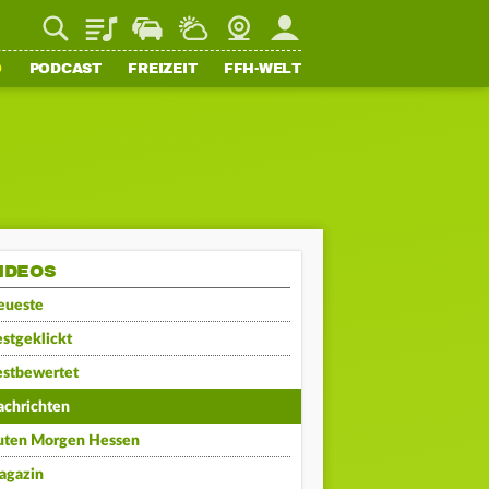
Playlist
Staupilot
Wetter
Webcam
Mein FFH
O
PODCAST
FREIZEIT
FFH-WELT
IDEOS
eueste
stgeklickt
estbewertet
achrichten
uten Morgen Hessen
agazin