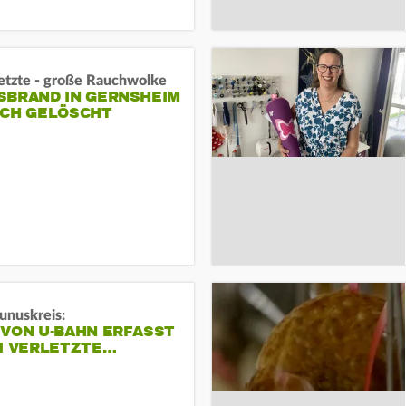
letzte - große Rauchwolke
BRAND IN GERNSHEIM E
CH GELÖSCHT
unuskreis:
 VON U-BAHN ERFASST
EI VERLETZTE…