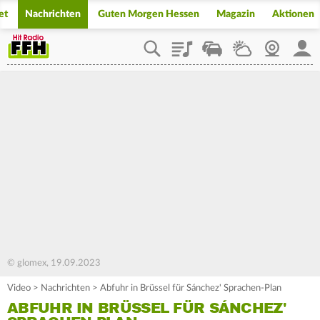
et
Nachrichten
Guten Morgen Hessen
Magazin
Aktionen
Playlist
Staupilot
Wetter
Webcam
Mein
© glomex, 19.09.2023
Video
>
Nachrichten
>
Abfuhr in Brüssel für Sánchez' Sprachen-Plan
ABFUHR IN BRÜSSEL FÜR SÁNCHEZ'