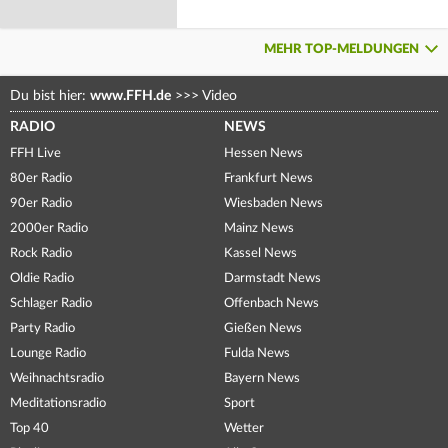
MEHR TOP-MELDUNGEN
Du bist hier:
www.FFH.de
>>>
Video
RADIO
NEWS
FFH Live
Hessen News
80er Radio
Frankfurt News
90er Radio
Wiesbaden News
2000er Radio
Mainz News
Rock Radio
Kassel News
Oldie Radio
Darmstadt News
Schlager Radio
Offenbach News
Party Radio
Gießen News
Lounge Radio
Fulda News
Weihnachtsradio
Bayern News
Meditationsradio
Sport
Top 40
Wetter