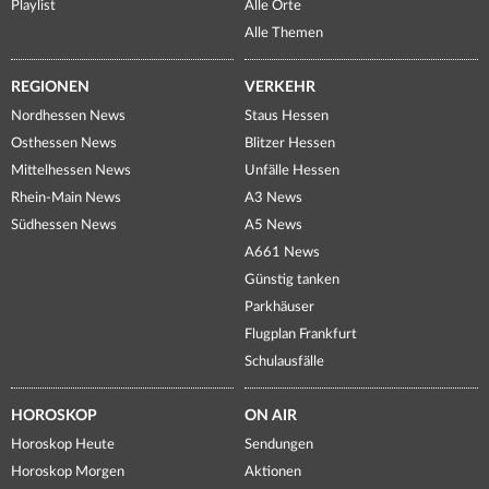
Playlist
Alle Orte
Alle Themen
REGIONEN
VERKEHR
Nordhessen News
Staus Hessen
Osthessen News
Blitzer Hessen
Mittelhessen News
Unfälle Hessen
Rhein-Main News
A3 News
Südhessen News
A5 News
A661 News
Günstig tanken
Parkhäuser
Flugplan Frankfurt
Schulausfälle
HOROSKOP
ON AIR
Horoskop Heute
Sendungen
Horoskop Morgen
Aktionen