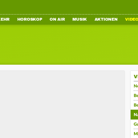
KEHR
HOROSKOP
ON AIR
MUSIK
AKTIONEN
VIDE
V
N
Be
B
N
G
M