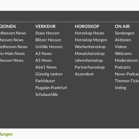
GIONEN
VERKEHR
HOROSKOP
ON AIR
dhessen News
Staus Hessen
Horoskop Heute
Sendungen
hessen News
Blitzer Hessen
Horoskop Morgen
Aktionen
telhessen News
Unfälle Hessen
Wochenhoroskop
Videos
in-Main News
A3 News
Monatshoroskop
Webcams
hessen News
A5 News
Jahreshoroskop
Moderatoren
A661 News
Partnerhoroskop
Podcasts
Günstig tanken
Aszendent
News-Podcas
Parkhäuser
Themen-Tick
Flugplan Frankfurt
Voting
Schulausfälle
llungen