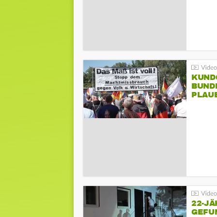
KUND
BUND
PLAU
GEGE
22-JÄ
GEFU