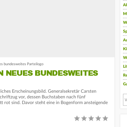
A
Mu
Wi
Sp
A
K
W
es bundesweites Parteilogo
Li
IN NEUES BUNDESWEITES
Re
G
liches Erscheinungsbild. Generalsekretär Carsten
hriftzug vor, dessen Buchstaben nach fünf
t rot sind. Davor steht eine in Bogenform ansteigende