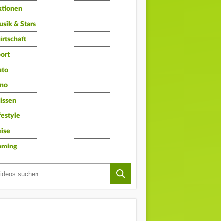
ktionen
sik & Stars
rtschaft
ort
uto
ino
issen
festyle
ise
aming