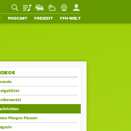
Playlist
Staupilot
Wetter
Webcam
Mein FFH
O
PODCAST
FREIZEIT
FFH-WELT
IDEOS
eueste
stgeklickt
estbewertet
achrichten
uten Morgen Hessen
agazin