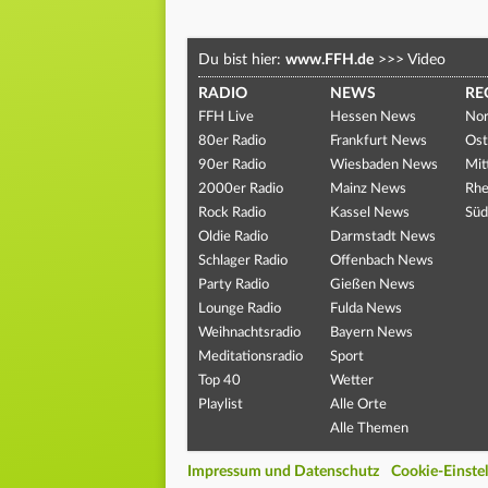
Du bist hier:
www.FFH.de
>>>
Video
RADIO
NEWS
RE
FFH Live
Hessen News
Nor
80er Radio
Frankfurt News
Ost
90er Radio
Wiesbaden News
Mit
2000er Radio
Mainz News
Rhe
Rock Radio
Kassel News
Süd
Oldie Radio
Darmstadt News
Schlager Radio
Offenbach News
Party Radio
Gießen News
Lounge Radio
Fulda News
Weihnachtsradio
Bayern News
Meditationsradio
Sport
Top 40
Wetter
Playlist
Alle Orte
Alle Themen
Impressum und Datenschutz
Cookie-Einste