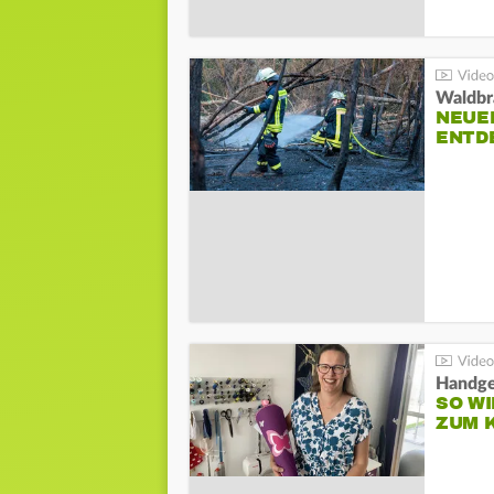
Waldbr
NEUE
ENTD
Handge
SO WI
ZUM 