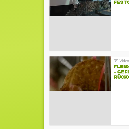
FEST
FLEI
– GEF
ÜCKG