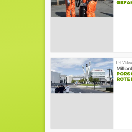
GEFA
Millia
PORSC
ROTE