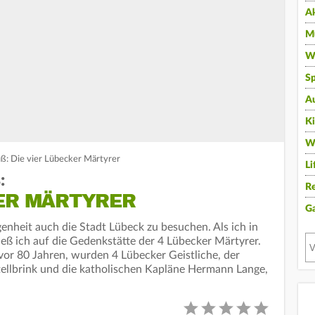
A
Mu
Wi
Sp
A
K
W
ß: Die vier Lübecker Märtyrer
Li
:
Re
KER MÄRTYRER
G
enheit auch die Stadt Lübeck zu besuchen. Als ich in
ieß ich auf die Gedenkstätte der 4 Lübecker Märtyrer.
or 80 Jahren, wurden 4 Lübecker Geistliche, der
Stellbrink und die katholischen Kapläne Hermann Lange,