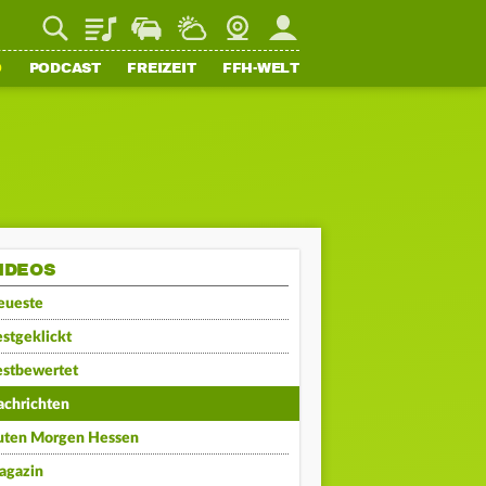
Playlist
Staupilot
Wetter
Webcam
Mein FFH
O
PODCAST
FREIZEIT
FFH-WELT
IDEOS
eueste
stgeklickt
estbewertet
achrichten
uten Morgen Hessen
agazin