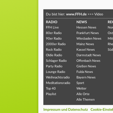
Du bist hier:
www.FFH.de
>>>
Video
RADIO
NEWS
RE
FFH Live
Hessen News
Nor
80er Radio
Frankfurt News
Ost
90er Radio
Wiesbaden News
Mit
2000er Radio
Mainz News
Rhe
Rock Radio
Kassel News
Süd
Oldie Radio
Darmstadt News
Schlager Radio
Offenbach News
Party Radio
Gießen News
Lounge Radio
Fulda News
Weihnachtsradio
Bayern News
Meditationsradio
Sport
Top 40
Wetter
Playlist
Alle Orte
Alle Themen
Impressum und Datenschutz
Cookie-Einste