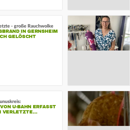
letzte - große Rauchwolke
BRAND IN GERNSHEIM E
CH GELÖSCHT
unuskreis:
 VON U-BAHN ERFASST
EI VERLETZTE…