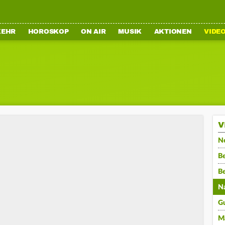
KEHR
HOROSKOP
ON AIR
MUSIK
AKTIONEN
VIDE
V
N
Be
B
N
G
M