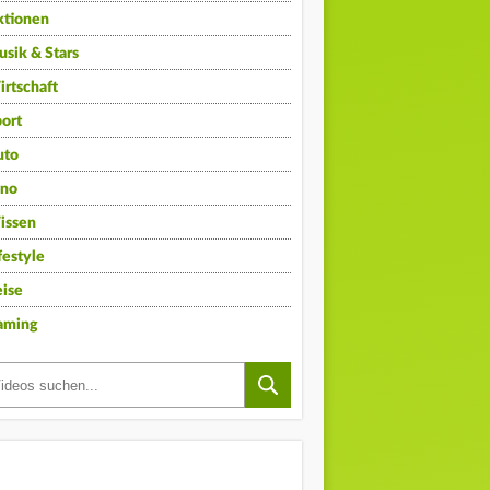
ktionen
sik & Stars
rtschaft
ort
uto
ino
issen
festyle
ise
aming