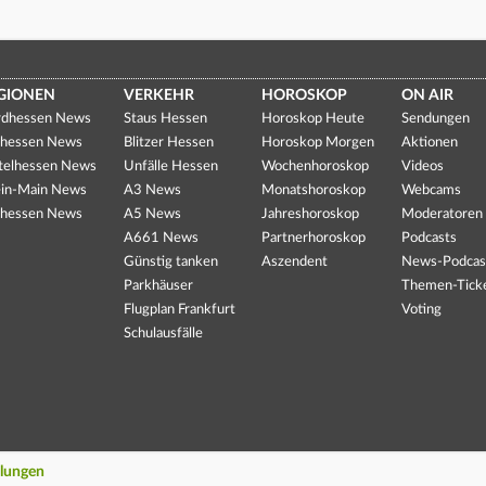
GIONEN
VERKEHR
HOROSKOP
ON AIR
dhessen News
Staus Hessen
Horoskop Heute
Sendungen
hessen News
Blitzer Hessen
Horoskop Morgen
Aktionen
telhessen News
Unfälle Hessen
Wochenhoroskop
Videos
in-Main News
A3 News
Monatshoroskop
Webcams
hessen News
A5 News
Jahreshoroskop
Moderatoren
A661 News
Partnerhoroskop
Podcasts
Günstig tanken
Aszendent
News-Podcas
Parkhäuser
Themen-Tick
Flugplan Frankfurt
Voting
Schulausfälle
llungen