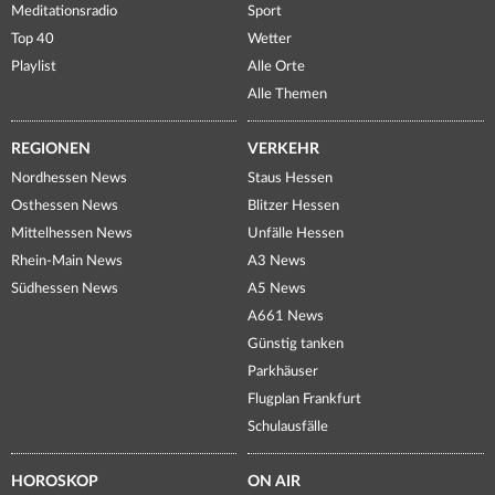
Meditationsradio
Sport
Top 40
Wetter
Playlist
Alle Orte
Alle Themen
REGIONEN
VERKEHR
Nordhessen News
Staus Hessen
Osthessen News
Blitzer Hessen
Mittelhessen News
Unfälle Hessen
Rhein-Main News
A3 News
Südhessen News
A5 News
A661 News
Günstig tanken
Parkhäuser
Flugplan Frankfurt
Schulausfälle
HOROSKOP
ON AIR