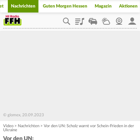
et
Nachrichten
Guten Morgen Hessen
Magazin
Aktionen
Playlist
Staupilot
Wetter
Webcam
Mein
© glomex, 20.09.2023
Video
>
Nachrichten
>
Vor den UN: Scholz warnt vor Schein-Frieden in der
Ukraine
Vor den UN: