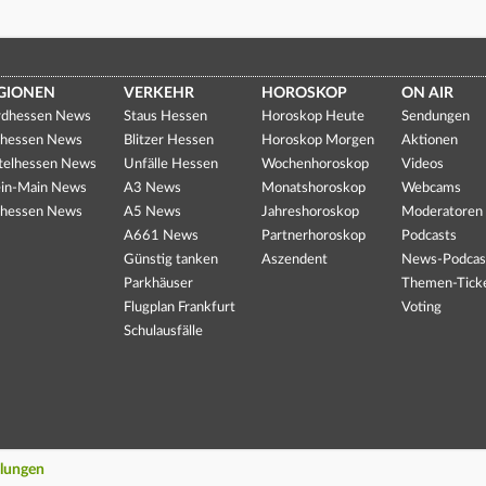
GIONEN
VERKEHR
HOROSKOP
ON AIR
dhessen News
Staus Hessen
Horoskop Heute
Sendungen
hessen News
Blitzer Hessen
Horoskop Morgen
Aktionen
telhessen News
Unfälle Hessen
Wochenhoroskop
Videos
in-Main News
A3 News
Monatshoroskop
Webcams
hessen News
A5 News
Jahreshoroskop
Moderatoren
A661 News
Partnerhoroskop
Podcasts
Günstig tanken
Aszendent
News-Podcas
Parkhäuser
Themen-Tick
Flugplan Frankfurt
Voting
Schulausfälle
llungen