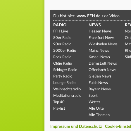
Du bist hier:
www.FFH.de
>>>
Video
RADIO
NEWS
RE
FFH Live
Hessen News
Nor
80er Radio
Frankfurt News
Ost
90er Radio
Wiesbaden News
Mit
2000er Radio
Mainz News
Rhe
Rock Radio
Kassel News
Süd
Oldie Radio
Darmstadt News
Schlager Radio
Offenbach News
Party Radio
Gießen News
Lounge Radio
Fulda News
Weihnachtsradio
Bayern News
Meditationsradio
Sport
Top 40
Wetter
Playlist
Alle Orte
Alle Themen
Impressum und Datenschutz
Cookie-Einste