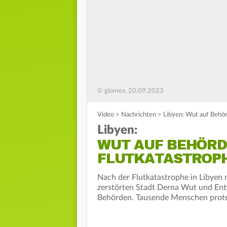
© glomex, 20.09.2023
Video
>
Nachrichten
>
Libyen: Wut auf Behör
Libyen:
WUT AUF BEHÖRD
FLUTKATASTROP
Nach der Flutkatastrophe in Libyen 
zerstörten Stadt Derna Wut und Ent
Behörden. Tausende Menschen protes