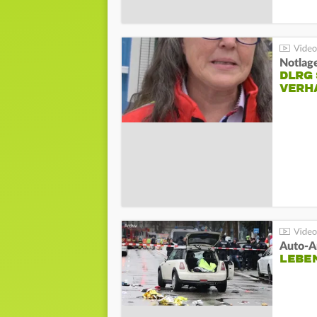
Notlag
DLRG 
VERH
LEBE