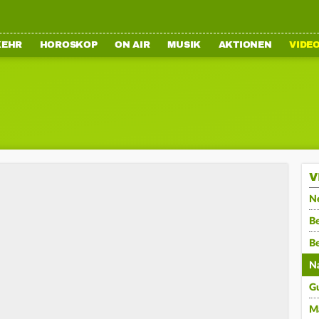
KEHR
HOROSKOP
ON AIR
MUSIK
AKTIONEN
VIDE
V
N
Be
B
N
G
M