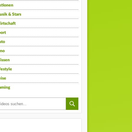
ktionen
sik & Stars
rtschaft
ort
uto
ino
issen
festyle
ise
aming