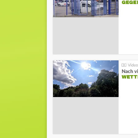
GEGE
Nach v
WETT