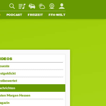
Playlist
Staupilot
Wetter
Webcam
Mein FFH
O
PODCAST
FREIZEIT
FFH-WELT
IDEOS
eueste
stgeklickt
estbewertet
achrichten
uten Morgen Hessen
agazin