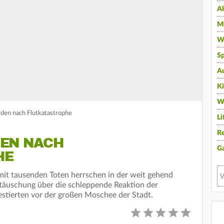
A
Mu
Wi
Sp
A
K
W
den nach Flutkatastrophe
Li
Re
EN NACH
G
HE
mit tausenden Toten herrschen in der weit gehend
täuschung über die schleppende Reaktion der
tierten vor der großen Moschee der Stadt.