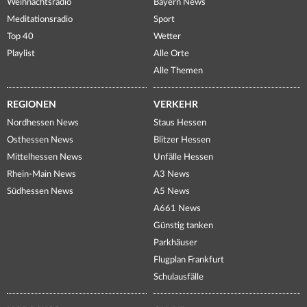
Weihnachtsradio
Bayern News
Meditationsradio
Sport
Top 40
Wetter
Playlist
Alle Orte
Alle Themen
REGIONEN
VERKEHR
Nordhessen News
Staus Hessen
Osthessen News
Blitzer Hessen
Mittelhessen News
Unfälle Hessen
Rhein-Main News
A3 News
Südhessen News
A5 News
A661 News
Günstig tanken
Parkhäuser
Flugplan Frankfurt
Schulausfälle