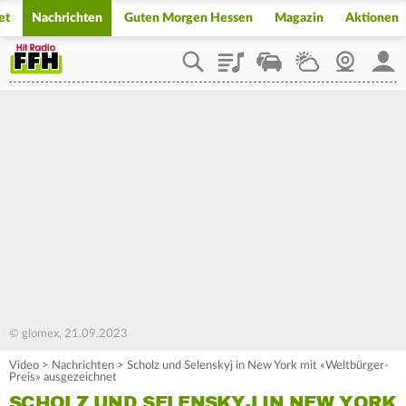
et
Nachrichten
Guten Morgen Hessen
Magazin
Aktionen
Playlist
Staupilot
Wetter
Webcam
Mein
© glomex, 21.09.2023
Video
>
Nachrichten
>
Scholz und Selenskyj in New York mit «Weltbürger-
Preis» ausgezeichnet
SCHOLZ UND SELENSKYJ IN NEW YORK