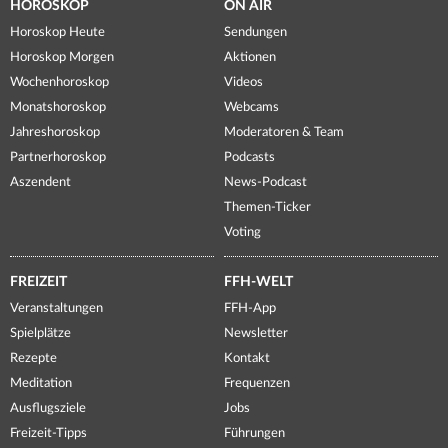
HOROSKOP
ON AIR
Horoskop Heute
Sendungen
Horoskop Morgen
Aktionen
Wochenhoroskop
Videos
Monatshoroskop
Webcams
Jahreshoroskop
Moderatoren & Team
Partnerhoroskop
Podcasts
Aszendent
News-Podcast
Themen-Ticker
Voting
FREIZEIT
FFH-WELT
Veranstaltungen
FFH-App
Spielplätze
Newsletter
Rezepte
Kontakt
Meditation
Frequenzen
Ausflugsziele
Jobs
Freizeit-Tipps
Führungen