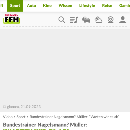
ft
Sport
Auto
Kino
Wissen
Lifestyle
Reise
Gami
Playlist
Staupilot
Wetter
Webcam
Mein
© glomex, 21.09.2023
Video
>
Sport
>
Bundestrainer Nagelsmann? Müller: "Warten wir es ab"
Bundestrainer Nagelsmann? Müller: