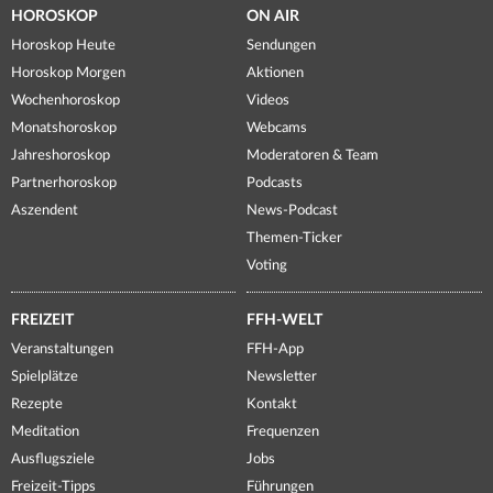
HOROSKOP
ON AIR
Horoskop Heute
Sendungen
Horoskop Morgen
Aktionen
Wochenhoroskop
Videos
Monatshoroskop
Webcams
Jahreshoroskop
Moderatoren & Team
Partnerhoroskop
Podcasts
Aszendent
News-Podcast
Themen-Ticker
Voting
FREIZEIT
FFH-WELT
Veranstaltungen
FFH-App
Spielplätze
Newsletter
Rezepte
Kontakt
Meditation
Frequenzen
Ausflugsziele
Jobs
Freizeit-Tipps
Führungen