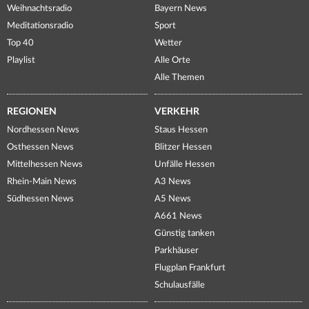
Weihnachtsradio
Bayern News
Meditationsradio
Sport
Top 40
Wetter
Playlist
Alle Orte
Alle Themen
REGIONEN
VERKEHR
Nordhessen News
Staus Hessen
Osthessen News
Blitzer Hessen
Mittelhessen News
Unfälle Hessen
Rhein-Main News
A3 News
Südhessen News
A5 News
A661 News
Günstig tanken
Parkhäuser
Flugplan Frankfurt
Schulausfälle