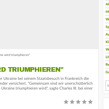
A
Mu
Wi
Sp
A
K
W
aine wird triumphieren"
Li
Re
RD TRIUMPHIEREN"
G
der Ukraine bei seinem Staatsbesuch in Frankreich die
änder versichert. "Gemeinsam sind wir unerschütterlich
 Ukraine triumphieren wird", sagte Charles III. bei einer