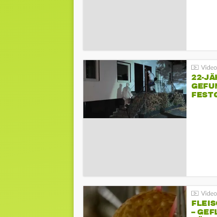
22-JÄ
GEFU
FEST
FLEI
– GEF