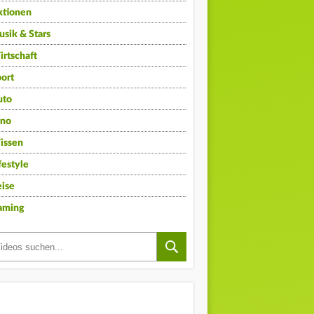
ktionen
sik & Stars
rtschaft
ort
uto
ino
issen
festyle
ise
aming