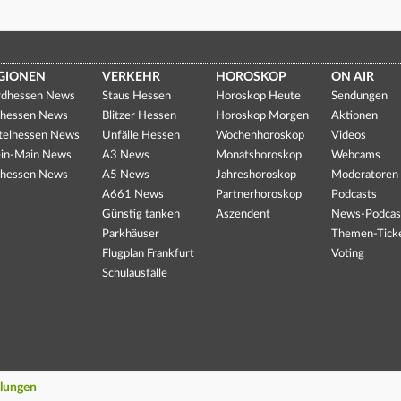
GIONEN
VERKEHR
HOROSKOP
ON AIR
dhessen News
Staus Hessen
Horoskop Heute
Sendungen
hessen News
Blitzer Hessen
Horoskop Morgen
Aktionen
telhessen News
Unfälle Hessen
Wochenhoroskop
Videos
in-Main News
A3 News
Monatshoroskop
Webcams
hessen News
A5 News
Jahreshoroskop
Moderatoren
A661 News
Partnerhoroskop
Podcasts
Günstig tanken
Aszendent
News-Podcas
Parkhäuser
Themen-Tick
Flugplan Frankfurt
Voting
Schulausfälle
llungen