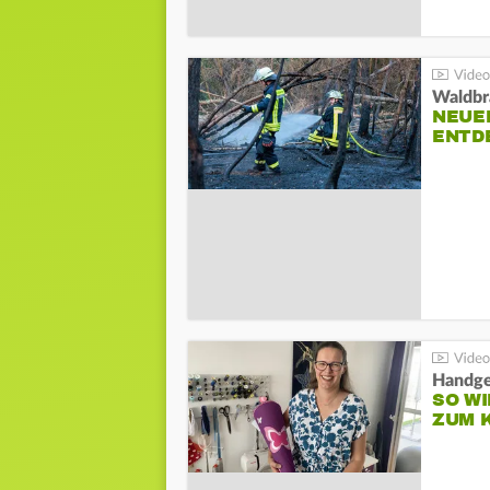
Waldbr
NEUE
ENTD
Handge
SO WI
ZUM 