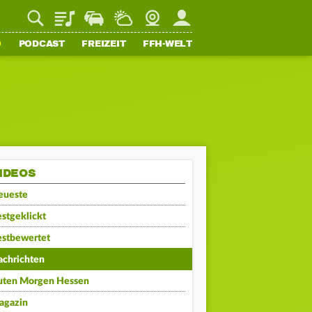
Playlist
Staupilot
Wetter
Webcam
Mein FFH
O
PODCAST
FREIZEIT
FFH-WELT
IDEOS
eueste
stgeklickt
estbewertet
achrichten
uten Morgen Hessen
agazin