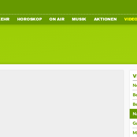
KEHR
HOROSKOP
ON AIR
MUSIK
AKTIONEN
VIDE
V
N
Be
B
N
G
M