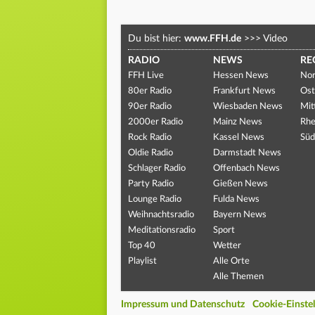
Du bist hier:
www.FFH.de
>>>
Video
RADIO
NEWS
RE
FFH Live
Hessen News
Nor
80er Radio
Frankfurt News
Ost
90er Radio
Wiesbaden News
Mit
2000er Radio
Mainz News
Rhe
Rock Radio
Kassel News
Süd
Oldie Radio
Darmstadt News
Schlager Radio
Offenbach News
Party Radio
Gießen News
Lounge Radio
Fulda News
Weihnachtsradio
Bayern News
Meditationsradio
Sport
Top 40
Wetter
Playlist
Alle Orte
Alle Themen
Impressum und Datenschutz
Cookie-Einste