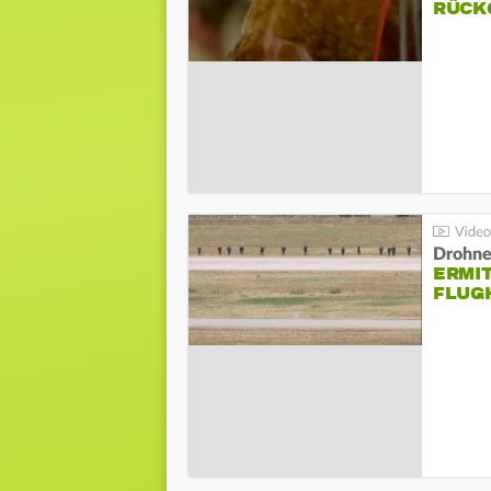
ÜCKG
Drohnen
ERMI
FLUG