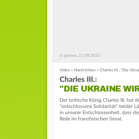
© glomex, 21.09.2023
Video
>
Nachrichten
>
Charles III.: "Die Ukr
Charles III.:
"DIE UKRAINE WI
Der britische König Charles III. hat 
"entschlossene Solidarität" beider L
in unserer Entschlossenheit, dass die
Rede im französischen Senat.