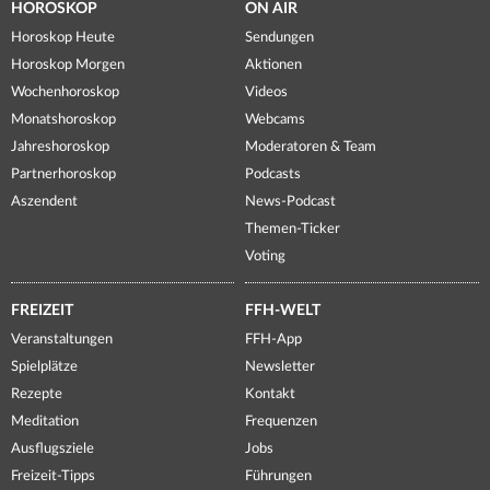
HOROSKOP
ON AIR
Horoskop Heute
Sendungen
Horoskop Morgen
Aktionen
Wochenhoroskop
Videos
Monatshoroskop
Webcams
Jahreshoroskop
Moderatoren & Team
Partnerhoroskop
Podcasts
Aszendent
News-Podcast
Themen-Ticker
Voting
FREIZEIT
FFH-WELT
Veranstaltungen
FFH-App
Spielplätze
Newsletter
Rezepte
Kontakt
Meditation
Frequenzen
Ausflugsziele
Jobs
Freizeit-Tipps
Führungen