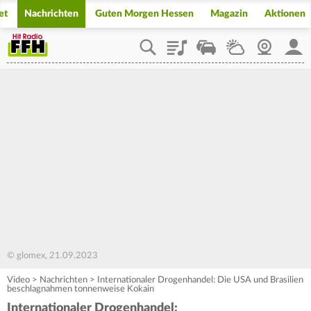
et
Nachrichten
Guten Morgen Hessen
Magazin
Aktionen
Playlist
Staupilot
Wetter
Webcam
Mein
© glomex, 21.09.2023
Video
>
Nachrichten
>
Internationaler Drogenhandel: Die USA und Brasilien
beschlagnahmen tonnenweise Kokain
Internationaler Drogenhandel: