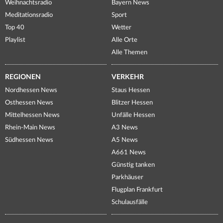
Weihnachtsradio
Bayern News
Meditationsradio
Sport
Top 40
Wetter
Playlist
Alle Orte
Alle Themen
REGIONEN
VERKEHR
Nordhessen News
Staus Hessen
Osthessen News
Blitzer Hessen
Mittelhessen News
Unfälle Hessen
Rhein-Main News
A3 News
Südhessen News
A5 News
A661 News
Günstig tanken
Parkhäuser
Flugplan Frankfurt
Schulausfälle