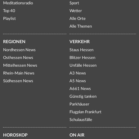
Meditationsradio
Sport
Top 40
Wetter
Playlist
Alle Orte
Alle Themen
REGIONEN
VERKEHR
Nordhessen News
Staus Hessen
Osthessen News
Blitzer Hessen
Mittelhessen News
Unfälle Hessen
Rhein-Main News
A3 News
Südhessen News
A5 News
A661 News
Günstig tanken
Parkhäuser
Flugplan Frankfurt
Schulausfälle
HOROSKOP
ON AIR