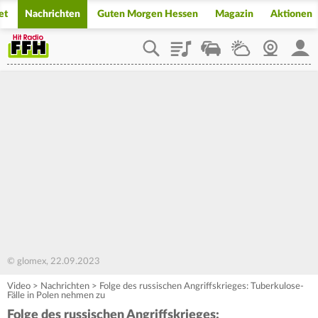
et
Nachrichten
Guten Morgen Hessen
Magazin
Aktionen
Playlist
Staupilot
Wetter
Webcam
Mein
© glomex, 22.09.2023
Video
>
Nachrichten
>
Folge des russischen Angriffskrieges: Tuberkulose-
Fälle in Polen nehmen zu
Folge des russischen Angriffskrieges: