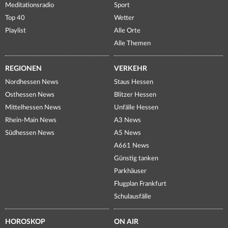
Meditationsradio
Sport
Top 40
Wetter
Playlist
Alle Orte
Alle Themen
REGIONEN
VERKEHR
Nordhessen News
Staus Hessen
Osthessen News
Blitzer Hessen
Mittelhessen News
Unfälle Hessen
Rhein-Main News
A3 News
Südhessen News
A5 News
A661 News
Günstig tanken
Parkhäuser
Flugplan Frankfurt
Schulausfälle
HOROSKOP
ON AIR