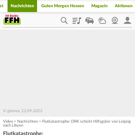
et
Nachrichten
Guten Morgen Hessen
Magazin
Aktionen
Playlist
Staupilot
Wetter
Webcam
Mein
© glomex, 22.09.2023
Video
>
Nachrichten
>
Flutkatastrophe: DRK schickt Hilfsgüter von Leipzig
nach Libyen
Flutkatastrophe: