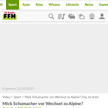
ft
Sport
Auto
Kino
Wissen
Lifestyle
Reise
Gami
Playlist
Staupilot
Wetter
Webcam
Mein
© glomex, 22.09.2023
Video
>
Sport
>
Mick Schumacher vor Wechsel zu Alpine? Das ist dran!
Mick Schumacher vor Wechsel zu Alpine?