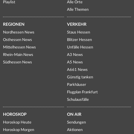
Playlist
Alle Orte
Alle Themen
REGIONEN
VERKEHR
Nordhessen News
Staus Hessen
Osthessen News
Blitzer Hessen
Mittelhessen News
Unfälle Hessen
Rhein-Main News
A3 News
Südhessen News
A5 News
A661 News
Günstig tanken
Parkhäuser
Flugplan Frankfurt
Schulausfälle
HOROSKOP
ON AIR
Horoskop Heute
Sendungen
Horoskop Morgen
Aktionen