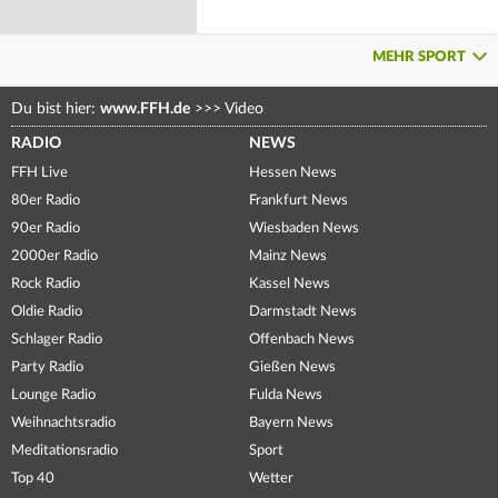
MEHR SPORT
Du bist hier:
www.FFH.de
>>>
Video
RADIO
NEWS
FFH Live
Hessen News
80er Radio
Frankfurt News
90er Radio
Wiesbaden News
2000er Radio
Mainz News
Rock Radio
Kassel News
Oldie Radio
Darmstadt News
Schlager Radio
Offenbach News
Party Radio
Gießen News
Lounge Radio
Fulda News
Weihnachtsradio
Bayern News
Meditationsradio
Sport
Top 40
Wetter