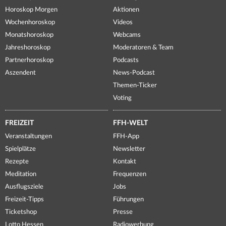
Horoskop Morgen
Aktionen
Wochenhoroskop
Videos
Monatshoroskop
Webcams
Jahreshoroskop
Moderatoren & Team
Partnerhoroskop
Podcasts
Aszendent
News-Podcast
Themen-Ticker
Voting
FREIZEIT
FFH-WELT
Veranstaltungen
FFH-App
Spielplätze
Newsletter
Rezepte
Kontakt
Meditation
Frequenzen
Ausflugsziele
Jobs
Freizeit-Tipps
Führungen
Ticketshop
Presse
Lotto Hessen
Radiowerbung