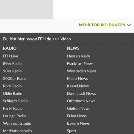
MEHR TOP-MELDUNGEN
Du bist hier:
www.FFH.de
>>>
Video
RADIO
NEWS
FFH Live
Hessen News
80er Radio
Frankfurt News
90er Radio
Wiesbaden News
2000er Radio
Mainz News
Rock Radio
Kassel News
Oldie Radio
Darmstadt News
Schlager Radio
Offenbach News
Party Radio
Gießen News
Lounge Radio
Fulda News
Weihnachtsradio
Bayern News
Meditationsradio
Sport