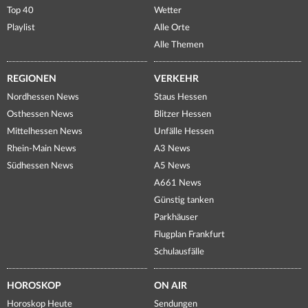
Top 40
Wetter
Playlist
Alle Orte
Alle Themen
REGIONEN
VERKEHR
Nordhessen News
Staus Hessen
Osthessen News
Blitzer Hessen
Mittelhessen News
Unfälle Hessen
Rhein-Main News
A3 News
Südhessen News
A5 News
A661 News
Günstig tanken
Parkhäuser
Flugplan Frankfurt
Schulausfälle
HOROSKOP
ON AIR
Horoskop Heute
Sendungen