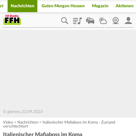
et
Nachrichten
Guten Morgen Hessen
Magazin
Aktionen
Playlist
Staupilot
Wetter
Webcam
Mein
© glomex, 23.09.2023
Video
>
Nachrichten
>
Italienischer Mafiaboss im Koma - Zustand
verschlechtert
Italienischer Mafiaboss im Koma